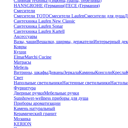
Сливная техника (сифоны,трапы, переливы)
HANSGROHE (Германия)
TECE (Германия)
Смесители
Смесители TOTO
Смесители Laufen
Смесители для душа
Д
Сантехника Laufen New Classic
Сантехника Laufen Sonar
Сантехника Laufen Kartell
Аксессуары
Вазы, чаши
Вешалки, ширмы, держатели
Интерьерный дек
Ковры
Кухни
Elmar
Marchi Cucine
Матрасы
Мебель
Витрины, шкафы
Диваны
Зеркала
Камины
Консоли
Кресла
Свет
Напольные светильники
Настенные светильники
Настоль
Фурнитура
Дверные ручки
Мебельные ручки
Sunshower-wellness приборы для душа
Приборы ароматизации
Камень натуральный
Керамический гранит
Мозаика
KERION