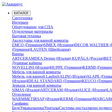
КАТАЛОГ
Сантехника
Интерьер
Оборудование для СПА
Отделочные материалы
Бытовая техника
Аксессуары для ванной комнаты
EMCO (Германия)
SIMEX (Испания)
DECOR WALTHER (Г
(Германия)
LAUFEN (Швейцария)
Ванны
ARTCERAM
DEA Design (Италия)
KUPÁLA (Россия)
BETT
Душевые кабины
NOVELLINI (Италия)
HUPPE (Германия)
KERMI (Германи
Мебель для ванной комнаты
Мебель для ванной Laufen
SALINI (Италия)
ALAPE (Герма
(Италия)
IDEAL STANDARD (Германия)
KEUCO (Германи
Зеркала для ванной комнаты
SIMAS (Италия)
ARTCERAM (Италия)
ALICE (Италия)
LA
Отопление
WARMMET
IRSAP (Италия)
KERMI (Германия)
MARGAROL
Санфаянс
Биде
Умывальники
Унитазы
Системы инсталляции подвес