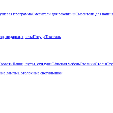
ушевая программа
Смесители для раковины
Смесители для ванн
ор, подарки, цветы
Посуда
Текстиль
Кровати
Лавки, пуфы, сундуки
Офисная мебель
Столики
Столы
Сту
ные лампы
Потолочные светильники