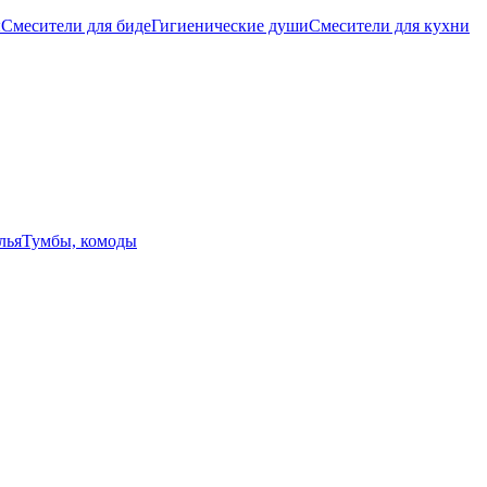
ы
Смесители для биде
Гигиенические души
Смесители для кухни
лья
Тумбы, комоды