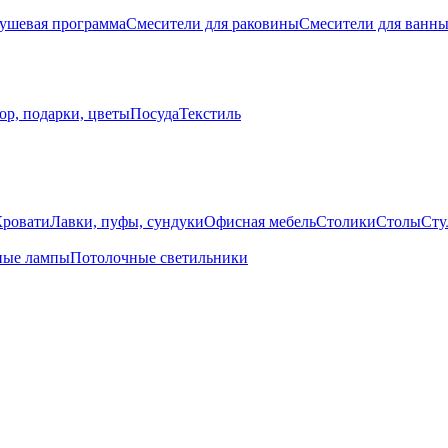
ушевая программа
Смесители для раковины
Смесители для ванн
ор, подарки, цветы
Посуда
Текстиль
Кровати
Лавки, пуфы, сундуки
Офисная мебель
Столики
Столы
Сту
ные лампы
Потолочные светильники