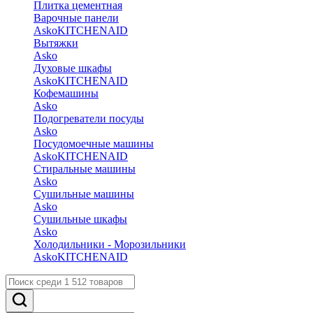
Плитка цементная
Варочные панели
Asko
KITCHENAID
Вытяжки
Asko
Духовые шкафы
Asko
KITCHENAID
Кофемашины
Asko
Подогреватели посуды
Asko
Посудомоечные машины
Asko
KITCHENAID
Стиральные машины
Asko
Сушильные машины
Asko
Сушильные шкафы
Asko
Холодильники - Морозильники
Asko
KITCHENAID