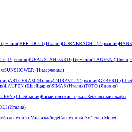
ермания)
BERTOCCI (Италия)
DORNBRACHT (Германия)
HANS
E (Германия)
IDEAL STANDARD (Германия)
LAUFEN (Швейца
я)
SUNSHOWER (Нидерланды)
ния)
ARTCERAM (Италия)
DURAVIT (Германия)
GEBERIT (Швей
я)
LAUFEN (Швейцария)
SIMAS (Италия)
TOTO (Япония)
UFEN (Швейцария)
Косметические зеркала
Зеркальные шкафы
I (Италия)
ной сантехники
Унитазы-биде
Сантехника ArtCeram Monet