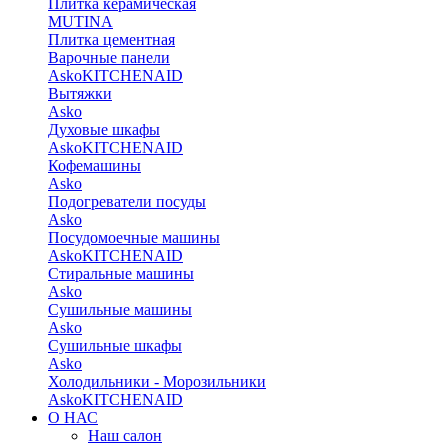
Плитка керамическая
MUTINA
Плитка цементная
Варочные панели
Asko
KITCHENAID
Вытяжки
Asko
Духовые шкафы
Asko
KITCHENAID
Кофемашины
Asko
Подогреватели посуды
Asko
Посудомоечные машины
Asko
KITCHENAID
Стиральные машины
Asko
Сушильные машины
Asko
Сушильные шкафы
Asko
Холодильники - Морозильники
Asko
KITCHENAID
О НАС
Наш салон