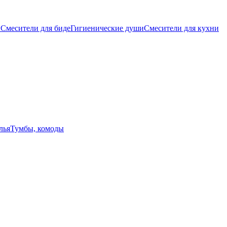
ы
Смесители для биде
Гигиенические души
Смесители для кухни
лья
Тумбы, комоды