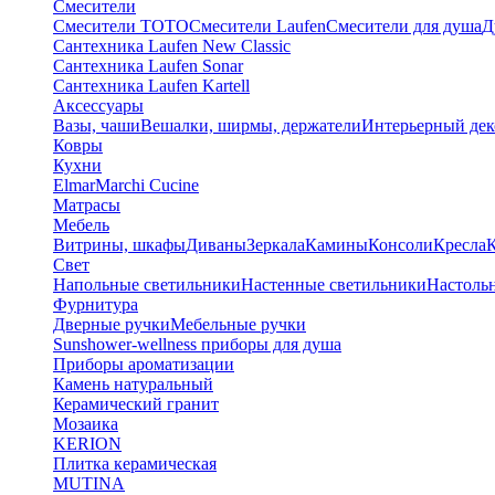
Смесители
Смесители TOTO
Смесители Laufen
Смесители для душа
Д
Сантехника Laufen New Classic
Сантехника Laufen Sonar
Сантехника Laufen Kartell
Аксессуары
Вазы, чаши
Вешалки, ширмы, держатели
Интерьерный дек
Ковры
Кухни
Elmar
Marchi Cucine
Матрасы
Мебель
Витрины, шкафы
Диваны
Зеркала
Камины
Консоли
Кресла
Свет
Напольные светильники
Настенные светильники
Настоль
Фурнитура
Дверные ручки
Мебельные ручки
Sunshower-wellness приборы для душа
Приборы ароматизации
Камень натуральный
Керамический гранит
Мозаика
KERION
Плитка керамическая
MUTINA