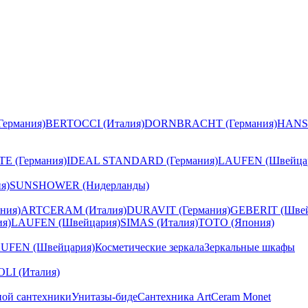
ермания)
BERTOCCI (Италия)
DORNBRACHT (Германия)
HANS
E (Германия)
IDEAL STANDARD (Германия)
LAUFEN (Швейца
я)
SUNSHOWER (Нидерланды)
ния)
ARTCERAM (Италия)
DURAVIT (Германия)
GEBERIT (Швей
я)
LAUFEN (Швейцария)
SIMAS (Италия)
TOTO (Япония)
UFEN (Швейцария)
Косметические зеркала
Зеркальные шкафы
I (Италия)
ной сантехники
Унитазы-биде
Сантехника ArtCeram Monet