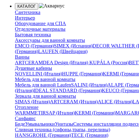
КАТАЛОГ
Сантехника
Интерьер
Оборудование для СПА
Отделочные материалы
Бытовая техника
Аксессуары для ванной комнаты
EMCO (Германия)
SIMEX (Испания)
DECOR WALTHER (Г
(Германия)
LAUFEN (Швейцария)
Ванны
ARTCERAM
DEA Design (Италия)
KUPÁLA (Россия)
BETT
Душевые кабины
NOVELLINI (Италия)
HUPPE (Германия)
KERMI (Германи
Мебель для ванной комнаты
Мебель для ванной Laufen
SALINI (Италия)
ALAPE (Герма
(Италия)
IDEAL STANDARD (Германия)
KEUCO (Германи
Зеркала для ванной комнаты
SIMAS (Италия)
ARTCERAM (Италия)
ALICE (Италия)
LA
Отопление
WARMMET
IRSAP (Италия)
KERMI (Германия)
MARGAROL
Санфаянс
Биде
Умывальники
Унитазы
Системы инсталляции подвес
Сливная техника (сифоны,трапы, переливы)
HANSGROHE (Германия)
TECE (Германия)