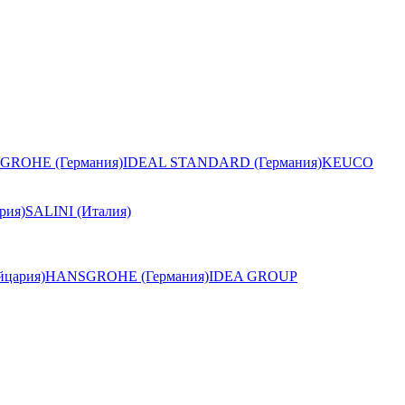
GROHE (Германия)
IDEAL STANDARD (Германия)
KEUCO
рия)
SALINI (Италия)
цария)
HANSGROHE (Германия)
IDEA GROUP