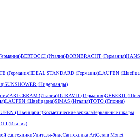
ермания)
BERTOCCI (Италия)
DORNBRACHT (Германия)
HANS
E (Германия)
IDEAL STANDARD (Германия)
LAUFEN (Швейца
я)
SUNSHOWER (Нидерланды)
ния)
ARTCERAM (Италия)
DURAVIT (Германия)
GEBERIT (Швей
я)
LAUFEN (Швейцария)
SIMAS (Италия)
TOTO (Япония)
UFEN (Швейцария)
Косметические зеркала
Зеркальные шкафы
I (Италия)
ной сантехники
Унитазы-биде
Сантехника ArtCeram Monet