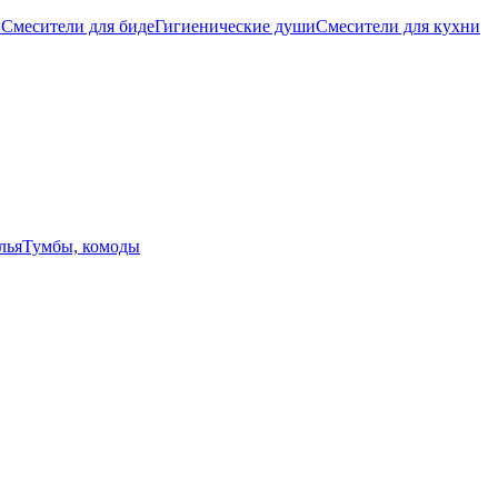
ы
Смесители для биде
Гигиенические души
Смесители для кухни
лья
Тумбы, комоды