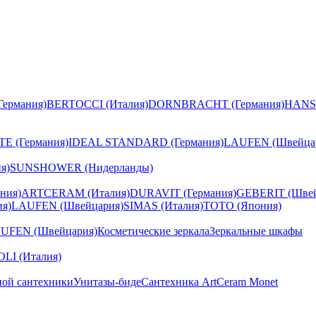
ермания)
BERTOCCI (Италия)
DORNBRACHT (Германия)
HANS
E (Германия)
IDEAL STANDARD (Германия)
LAUFEN (Швейца
я)
SUNSHOWER (Нидерланды)
ния)
ARTCERAM (Италия)
DURAVIT (Германия)
GEBERIT (Швей
я)
LAUFEN (Швейцария)
SIMAS (Италия)
TOTO (Япония)
UFEN (Швейцария)
Косметические зеркала
Зеркальные шкафы
I (Италия)
ной сантехники
Унитазы-биде
Сантехника ArtCeram Monet