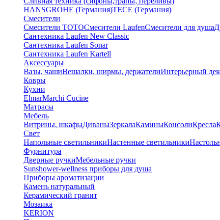
Сливная техника (сифоны,трапы, переливы)
HANSGROHE (Германия)
TECE (Германия)
Смесители
Смесители TOTO
Смесители Laufen
Смесители для душа
Д
Сантехника Laufen New Classic
Сантехника Laufen Sonar
Сантехника Laufen Kartell
Аксессуары
Вазы, чаши
Вешалки, ширмы, держатели
Интерьерный дек
Ковры
Кухни
Elmar
Marchi Cucine
Матрасы
Мебель
Витрины, шкафы
Диваны
Зеркала
Камины
Консоли
Кресла
Свет
Напольные светильники
Настенные светильники
Настоль
Фурнитура
Дверные ручки
Мебельные ручки
Sunshower-wellness приборы для душа
Приборы ароматизации
Камень натуральный
Керамический гранит
Мозаика
KERION