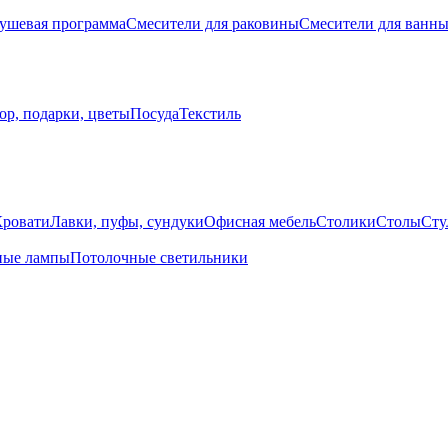
ушевая программа
Смесители для раковины
Смесители для ванн
ор, подарки, цветы
Посуда
Текстиль
Кровати
Лавки, пуфы, сундуки
Офисная мебель
Столики
Столы
Сту
ные лампы
Потолочные светильники