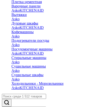
Плитка цементная
Варочные панели
Asko
KITCHENAID
Вытяжки
Asko
Духовые шкафы
Asko
KITCHENAID
Кофемашины
Asko
Подогреватели посуды
Asko
Посудомоечные машины
Asko
KITCHENAID
Стиральные машины
Asko
Сушильные машины
Asko
Сушильные шкафы
Asko
Холодильники - Морозильники
Asko
KITCHENAID