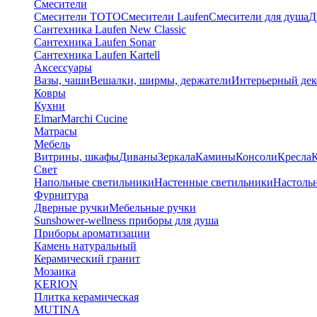
Смесители
Смесители TOTO
Смесители Laufen
Смесители для душа
Д
Сантехника Laufen New Classic
Сантехника Laufen Sonar
Сантехника Laufen Kartell
Аксессуары
Вазы, чаши
Вешалки, ширмы, держатели
Интерьерный дек
Ковры
Кухни
Elmar
Marchi Cucine
Матрасы
Мебель
Витрины, шкафы
Диваны
Зеркала
Камины
Консоли
Кресла
Свет
Напольные светильники
Настенные светильники
Настоль
Фурнитура
Дверные ручки
Мебельные ручки
Sunshower-wellness приборы для душа
Приборы ароматизации
Камень натуральный
Керамический гранит
Мозаика
KERION
Плитка керамическая
MUTINA