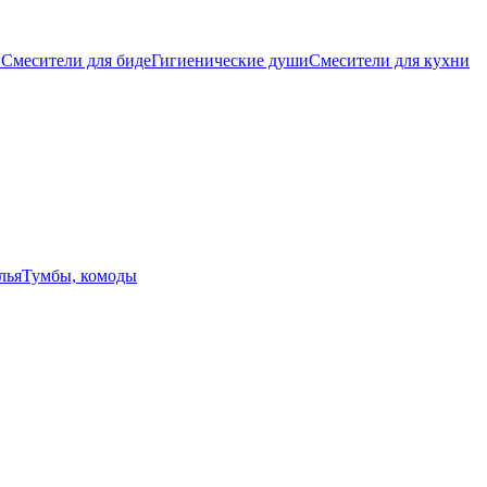
ы
Смесители для биде
Гигиенические души
Смесители для кухни
лья
Тумбы, комоды