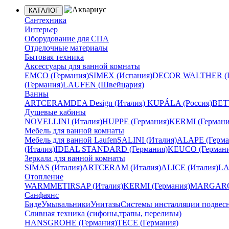
КАТАЛОГ
Сантехника
Интерьер
Оборудование для СПА
Отделочные материалы
Бытовая техника
Аксессуары для ванной комнаты
EMCO (Германия)
SIMEX (Испания)
DECOR WALTHER (Г
(Германия)
LAUFEN (Швейцария)
Ванны
ARTCERAM
DEA Design (Италия)
KUPÁLA (Россия)
BETT
Душевые кабины
NOVELLINI (Италия)
HUPPE (Германия)
KERMI (Германи
Мебель для ванной комнаты
Мебель для ванной Laufen
SALINI (Италия)
ALAPE (Герма
(Италия)
IDEAL STANDARD (Германия)
KEUCO (Германи
Зеркала для ванной комнаты
SIMAS (Италия)
ARTCERAM (Италия)
ALICE (Италия)
LA
Отопление
WARMMET
IRSAP (Италия)
KERMI (Германия)
MARGAROL
Санфаянс
Биде
Умывальники
Унитазы
Системы инсталляции подвес
Сливная техника (сифоны,трапы, переливы)
HANSGROHE (Германия)
TECE (Германия)