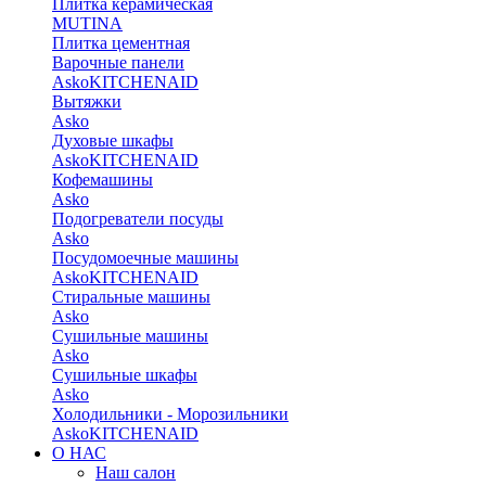
Плитка керамическая
MUTINA
Плитка цементная
Варочные панели
Asko
KITCHENAID
Вытяжки
Asko
Духовые шкафы
Asko
KITCHENAID
Кофемашины
Asko
Подогреватели посуды
Asko
Посудомоечные машины
Asko
KITCHENAID
Стиральные машины
Asko
Сушильные машины
Asko
Сушильные шкафы
Asko
Холодильники - Морозильники
Asko
KITCHENAID
О НАС
Наш салон