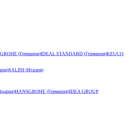
GROHE (Германия)
IDEAL STANDARD (Германия)
KEUCO
рия)
SALINI (Италия)
цария)
HANSGROHE (Германия)
IDEA GROUP