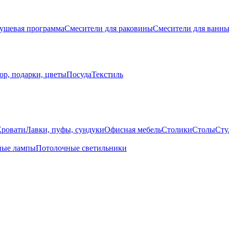
ушевая программа
Смесители для раковины
Смесители для ванн
ор, подарки, цветы
Посуда
Текстиль
Кровати
Лавки, пуфы, сундуки
Офисная мебель
Столики
Столы
Сту
ные лампы
Потолочные светильники