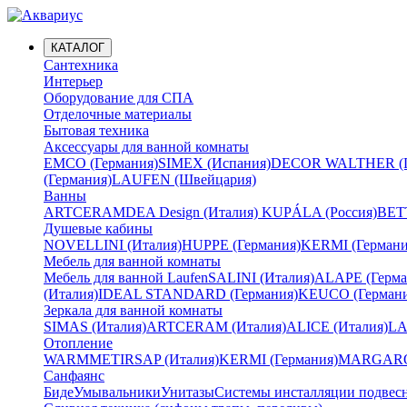
КАТАЛОГ
Сантехника
Интерьер
Оборудование для СПА
Отделочные материалы
Бытовая техника
Аксессуары для ванной комнаты
EMCO (Германия)
SIMEX (Испания)
DECOR WALTHER (Г
(Германия)
LAUFEN (Швейцария)
Ванны
ARTCERAM
DEA Design (Италия)
KUPÁLA (Россия)
BETT
Душевые кабины
NOVELLINI (Италия)
HUPPE (Германия)
KERMI (Германи
Мебель для ванной комнаты
Мебель для ванной Laufen
SALINI (Италия)
ALAPE (Герма
(Италия)
IDEAL STANDARD (Германия)
KEUCO (Германи
Зеркала для ванной комнаты
SIMAS (Италия)
ARTCERAM (Италия)
ALICE (Италия)
LA
Отопление
WARMMET
IRSAP (Италия)
KERMI (Германия)
MARGAROL
Санфаянс
Биде
Умывальники
Унитазы
Системы инсталляции подвес