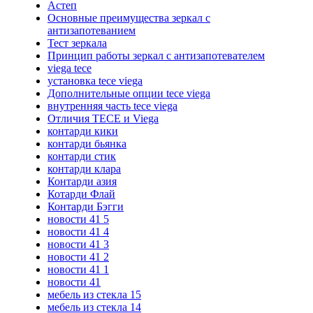
Астеп
Основные преимущества зеркал с
антизапотеванием
Тест зеркала
Принцип работы зеркал с антизапотевателем
viega tece
установка tece viega
Дополнительные опции tece viega
внутренняя часть tece viega
Отличия TECE и Viega
контарди кики
контарди бьянка
контарди стик
контарди клара
Контарди азия
Котарди Флай
Контарди Бэгги
новости 41 5
новости 41 4
новости 41 3
новости 41 2
новости 41 1
новости 41
мебель из стекла 15
мебель из стекла 14