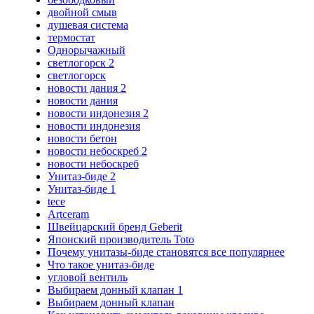
двойной смыв
душевая система
термостат
Однорычажный
светлогорск 2
светлогорск
новости дания 2
новости дания
новости индонезия 2
новости индонезия
новости бетон
новости небоскреб 2
новости небоскреб
Унитаз-биде 2
Унитаз-биде 1
tece
Artceram
Швейцарский бренд Geberit
Японский производитель Toto
Почему унитазы-биде становятся все популярнее
Что такое унитаз-биде
угловой вентиль
Выбираем донный клапан 1
Выбираем донный клапан