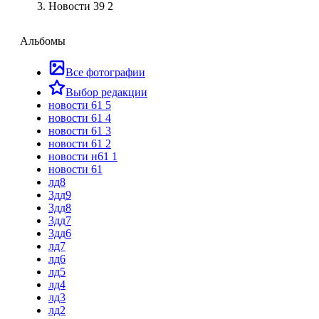
Новости 39 2
Альбомы
Все фотографии
Выбор редакции
новости 61 5
новости 61 4
новости 61 3
новости 61 2
новости н61 1
новости 61
лд8
3дд9
3дд8
3дд7
3дд6
лд7
лд6
лд5
лд4
лд3
лд2