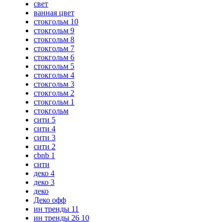
свет
ванная цвет
стокгольм 10
стокгольм 9
стокгольм 8
стокгольм 7
стокгольм 6
стокгольм 5
стокгольм 4
стокгольм 3
стокгольм 2
стокгольм 1
стокгольм
сити 5
сити 4
сити 3
сити 2
cbnb 1
сити
деко 4
деко 3
деко
Деко офф
ин тренды 11
ин тренды 26 10