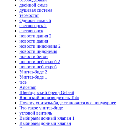
двойной смыв
душевая система
термостат
Однорычажный
светлогорск 2
светлогорск
новости дания 2
новости дания
новости индонезия 2
новости индонезия
новости бетон
новости небоскреб 2
новости небоскреб
Унитаз-биде 2
Унитаз-биде 1
tece
Artceram
Швейцарский бренд Geberit
Японский производитель Toto
Почему унитазы-биде становятся все популярнее
Что такое унитаз-биде
угловой вентиль
Выбираем донный клапан 1
Выбираем донный клапан