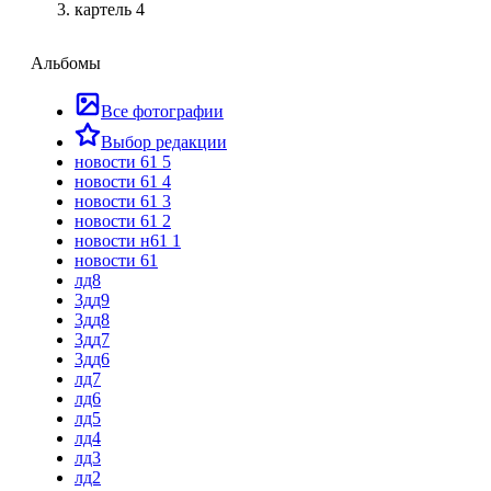
картель 4
Альбомы
Все фотографии
Выбор редакции
новости 61 5
новости 61 4
новости 61 3
новости 61 2
новости н61 1
новости 61
лд8
3дд9
3дд8
3дд7
3дд6
лд7
лд6
лд5
лд4
лд3
лд2