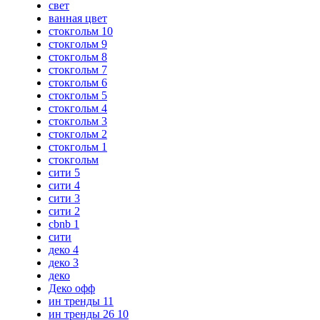
свет
ванная цвет
стокгольм 10
стокгольм 9
стокгольм 8
стокгольм 7
стокгольм 6
стокгольм 5
стокгольм 4
стокгольм 3
стокгольм 2
стокгольм 1
стокгольм
сити 5
сити 4
сити 3
сити 2
cbnb 1
сити
деко 4
деко 3
деко
Деко офф
ин тренды 11
ин тренды 26 10