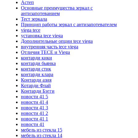
Астеп
Основные преимущества зеркал с
антизапотеванием
Тест зеркала
Принцип работы зеркал с антизапотевателем
viega tece
установка tece viega
Дополнительные опции tece viega
внутренняя часть tece viega
Отличия TECE и Viega
контарди кики
контарди бьянка
контарди стик
контарди клара
Контарди азия
Котарди Флай
Контарди Бэгги
новости 41 5
новости 41 4
новости 41 3
новости 41 2
новости 41 1
новости 41
мебель из стекла 15
мебель из стекла 14