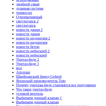
двойной смыв
душевая система
термостат
Однорычажный
светлогорск 2
светлогорск
новости дания 2
новости дания
новости индонезия 2
новости индонезия
новости бетон
новости небоскреб 2
новости небоскреб
Унитаз-биде 2
Унитаз-биде 1
tece
Artceram
Швейцарский бренд Geberit
Японский производитель Toto
Почему унитазы-биде становятся все популярнее
Что такое унитаз-биде
угловой вентиль
Выбираем донный клапан 1
Выбираем донный клапан