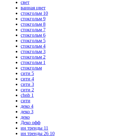
свет
ванная цвет
стокгольм 10
стокгольм 9
стокгольм 8
стокгольм 7
стокгольм 6
стокгольм 5
стокгольм 4
стокгольм 3
стокгольм 2
стокгольм 1
стокгольм
сити 5
сити 4
сити 3
сити 2
cbnb 1
сити
деко 4
деко 3
деко
Деко офф
ин тренды 11
ин тренды 26 10