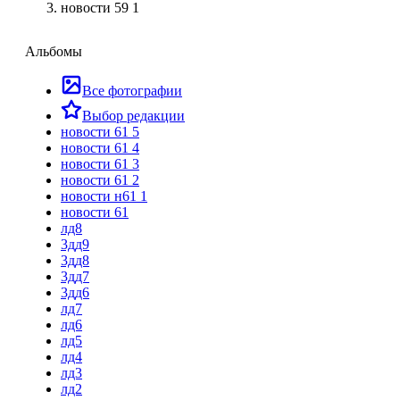
новости 59 1
Альбомы
Все фотографии
Выбор редакции
новости 61 5
новости 61 4
новости 61 3
новости 61 2
новости н61 1
новости 61
лд8
3дд9
3дд8
3дд7
3дд6
лд7
лд6
лд5
лд4
лд3
лд2