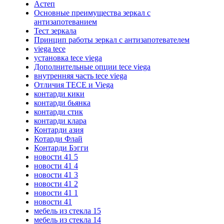
Астеп
Основные преимущества зеркал с
антизапотеванием
Тест зеркала
Принцип работы зеркал с антизапотевателем
viega tece
установка tece viega
Дополнительные опции tece viega
внутренняя часть tece viega
Отличия TECE и Viega
контарди кики
контарди бьянка
контарди стик
контарди клара
Контарди азия
Котарди Флай
Контарди Бэгги
новости 41 5
новости 41 4
новости 41 3
новости 41 2
новости 41 1
новости 41
мебель из стекла 15
мебель из стекла 14