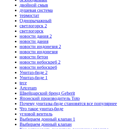
двойной смыв
душевая система
термостат
Однорычажный
светлогорск 2
светлогорск
новости дания 2
новости дания
новости индонезия 2
новости индонезия
новости бетон
новости небоскреб 2
новости небоскреб
Унитаз-биде 2
Унитаз-биде 1
tece
Artceram
Швейцарский бренд Geberit
Японский производитель Toto
Почему унитазы-биде становятся все популярнее
Что такое унитаз-биде
угловой вентиль
Выбираем донный клапан 1
Выбираем донный клапан