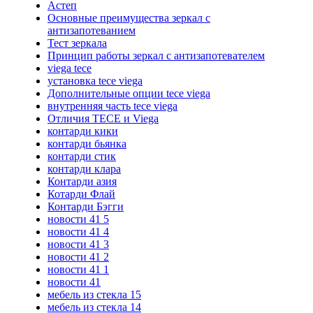
Астеп
Основные преимущества зеркал с
антизапотеванием
Тест зеркала
Принцип работы зеркал с антизапотевателем
viega tece
установка tece viega
Дополнительные опции tece viega
внутренняя часть tece viega
Отличия TECE и Viega
контарди кики
контарди бьянка
контарди стик
контарди клара
Контарди азия
Котарди Флай
Контарди Бэгги
новости 41 5
новости 41 4
новости 41 3
новости 41 2
новости 41 1
новости 41
мебель из стекла 15
мебель из стекла 14