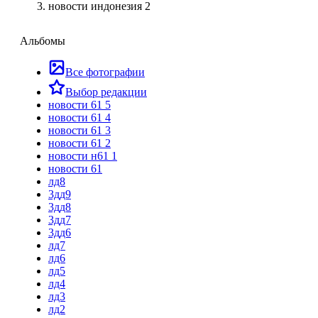
новости индонезия 2
Альбомы
Все фотографии
Выбор редакции
новости 61 5
новости 61 4
новости 61 3
новости 61 2
новости н61 1
новости 61
лд8
3дд9
3дд8
3дд7
3дд6
лд7
лд6
лд5
лд4
лд3
лд2