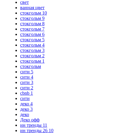
свет
ванная цвет
стокгольм 10
стокгольм 9
стокгольм 8
стокгольм 7
стокгольм 6
стокгольм 5
стокгольм 4
стокгольм 3
стокгольм 2
стокгольм 1
стокгольм
сити 5
сити 4
сити 3
сити 2
cbnb 1
сити
деко 4
деко 3
деко
Деко офф
ин тренды 11
ин тренды 26 10