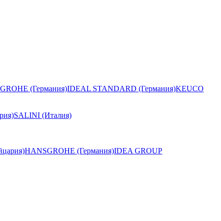
GROHE (Германия)
IDEAL STANDARD (Германия)
KEUCO
рия)
SALINI (Италия)
цария)
HANSGROHE (Германия)
IDEA GROUP