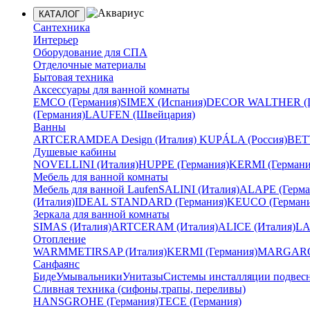
КАТАЛОГ
Сантехника
Интерьер
Оборудование для СПА
Отделочные материалы
Бытовая техника
Аксессуары для ванной комнаты
EMCO (Германия)
SIMEX (Испания)
DECOR WALTHER (Г
(Германия)
LAUFEN (Швейцария)
Ванны
ARTCERAM
DEA Design (Италия)
KUPÁLA (Россия)
BETT
Душевые кабины
NOVELLINI (Италия)
HUPPE (Германия)
KERMI (Германи
Мебель для ванной комнаты
Мебель для ванной Laufen
SALINI (Италия)
ALAPE (Герма
(Италия)
IDEAL STANDARD (Германия)
KEUCO (Германи
Зеркала для ванной комнаты
SIMAS (Италия)
ARTCERAM (Италия)
ALICE (Италия)
LA
Отопление
WARMMET
IRSAP (Италия)
KERMI (Германия)
MARGAROL
Санфаянс
Биде
Умывальники
Унитазы
Системы инсталляции подвес
Сливная техника (сифоны,трапы, переливы)
HANSGROHE (Германия)
TECE (Германия)