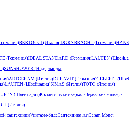
ермания)
BERTOCCI (Италия)
DORNBRACHT (Германия)
HANS
E (Германия)
IDEAL STANDARD (Германия)
LAUFEN (Швейца
я)
SUNSHOWER (Нидерланды)
ния)
ARTCERAM (Италия)
DURAVIT (Германия)
GEBERIT (Швей
я)
LAUFEN (Швейцария)
SIMAS (Италия)
TOTO (Япония)
UFEN (Швейцария)
Косметические зеркала
Зеркальные шкафы
I (Италия)
ной сантехники
Унитазы-биде
Сантехника ArtCeram Monet