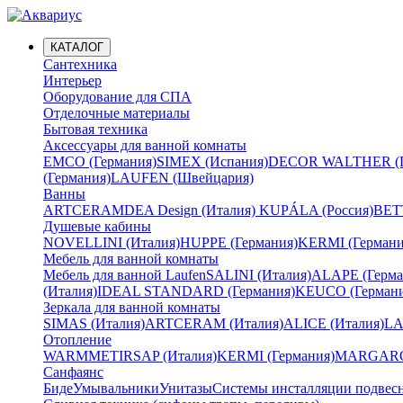
КАТАЛОГ
Сантехника
Интерьер
Оборудование для СПА
Отделочные материалы
Бытовая техника
Аксессуары для ванной комнаты
EMCO (Германия)
SIMEX (Испания)
DECOR WALTHER (Г
(Германия)
LAUFEN (Швейцария)
Ванны
ARTCERAM
DEA Design (Италия)
KUPÁLA (Россия)
BETT
Душевые кабины
NOVELLINI (Италия)
HUPPE (Германия)
KERMI (Германи
Мебель для ванной комнаты
Мебель для ванной Laufen
SALINI (Италия)
ALAPE (Герма
(Италия)
IDEAL STANDARD (Германия)
KEUCO (Германи
Зеркала для ванной комнаты
SIMAS (Италия)
ARTCERAM (Италия)
ALICE (Италия)
LA
Отопление
WARMMET
IRSAP (Италия)
KERMI (Германия)
MARGAROL
Санфаянс
Биде
Умывальники
Унитазы
Системы инсталляции подвес