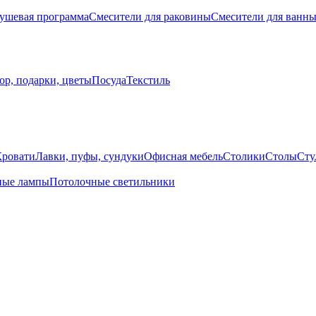
ушевая программа
Смесители для раковины
Смесители для ванн
ор, подарки, цветы
Посуда
Текстиль
Кровати
Лавки, пуфы, сундуки
Офисная мебель
Столики
Столы
Сту
ные лампы
Потолочные светильники