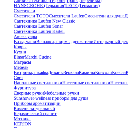
Сливная техника (сифоны,трапы, переливы)
HANSGROHE (Германия)
TECE (Германия)
Смесители
Смесители TOTO
Смесители Laufen
Смесители для душа
Д
Сантехника Laufen New Classic
Сантехника Laufen Sonar
Сантехника Laufen Kartell
Аксессуары
Вазы, чаши
Вешалки, ширмы, держатели
Интерьерный дек
Ковры
Кухни
Elmar
Marchi Cucine
Матрасы
Мебель
Витрины, шкафы
Диваны
Зеркала
Камины
Консоли
Кресла
Свет
Напольные светильники
Настенные светильники
Настоль
Фурнитура
Дверные ручки
Мебельные ручки
Sunshower-wellness приборы для душа
Приборы ароматизации
Камень натуральный
Керамический гранит
Мозаика
KERION