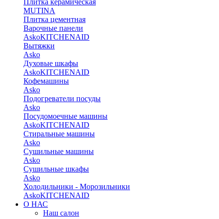
Плитка керамическая
MUTINA
Плитка цементная
Варочные панели
Asko
KITCHENAID
Вытяжки
Asko
Духовые шкафы
Asko
KITCHENAID
Кофемашины
Asko
Подогреватели посуды
Asko
Посудомоечные машины
Asko
KITCHENAID
Стиральные машины
Asko
Сушильные машины
Asko
Сушильные шкафы
Asko
Холодильники - Морозильники
Asko
KITCHENAID
О НАС
Наш салон