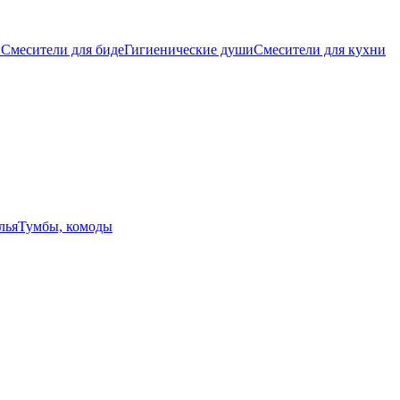
ы
Смесители для биде
Гигиенические души
Смесители для кухни
лья
Тумбы, комоды