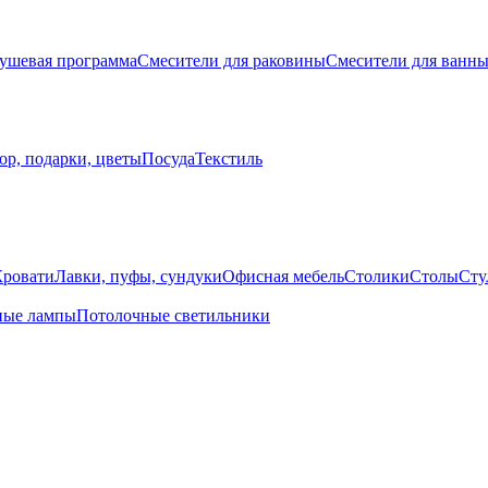
ушевая программа
Смесители для раковины
Смесители для ванн
ор, подарки, цветы
Посуда
Текстиль
Кровати
Лавки, пуфы, сундуки
Офисная мебель
Столики
Столы
Сту
ные лампы
Потолочные светильники