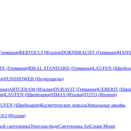
ермания)
BERTOCCI (Италия)
DORNBRACHT (Германия)
HANS
E (Германия)
IDEAL STANDARD (Германия)
LAUFEN (Швейца
я)
SUNSHOWER (Нидерланды)
ния)
ARTCERAM (Италия)
DURAVIT (Германия)
GEBERIT (Швей
я)
LAUFEN (Швейцария)
SIMAS (Италия)
TOTO (Япония)
UFEN (Швейцария)
Косметические зеркала
Зеркальные шкафы
I (Италия)
ной сантехники
Унитазы-биде
Сантехника ArtCeram Monet