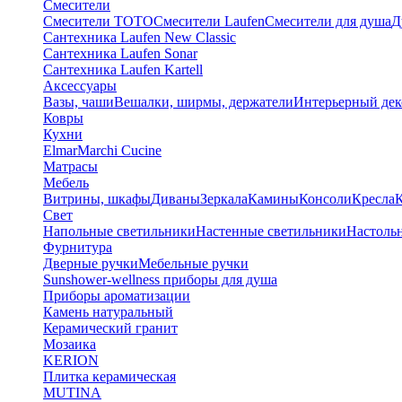
Смесители
Смесители TOTO
Смесители Laufen
Смесители для душа
Д
Сантехника Laufen New Classic
Сантехника Laufen Sonar
Сантехника Laufen Kartell
Аксессуары
Вазы, чаши
Вешалки, ширмы, держатели
Интерьерный дек
Ковры
Кухни
Elmar
Marchi Cucine
Матрасы
Мебель
Витрины, шкафы
Диваны
Зеркала
Камины
Консоли
Кресла
Свет
Напольные светильники
Настенные светильники
Настоль
Фурнитура
Дверные ручки
Мебельные ручки
Sunshower-wellness приборы для душа
Приборы ароматизации
Камень натуральный
Керамический гранит
Мозаика
KERION
Плитка керамическая
MUTINA