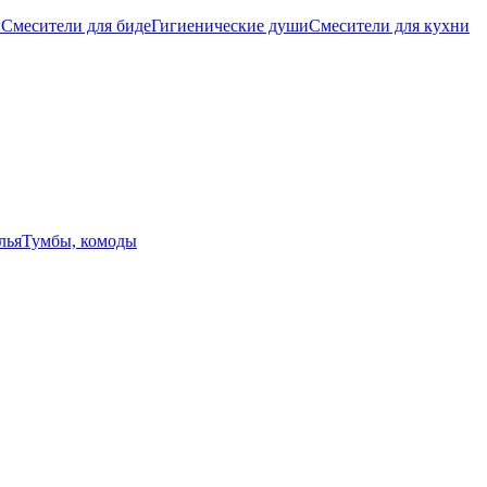
ы
Смесители для биде
Гигиенические души
Смесители для кухни
лья
Тумбы, комоды