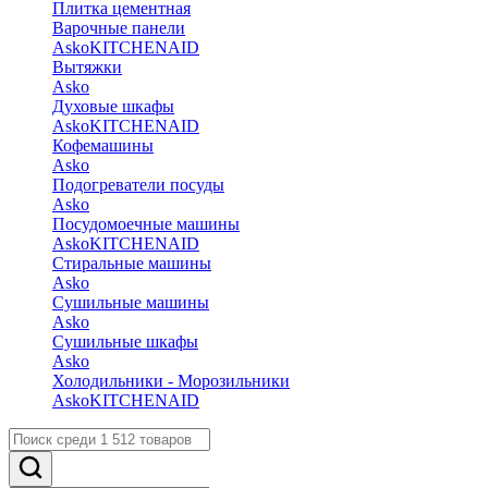
Плитка цементная
Варочные панели
Asko
KITCHENAID
Вытяжки
Asko
Духовые шкафы
Asko
KITCHENAID
Кофемашины
Asko
Подогреватели посуды
Asko
Посудомоечные машины
Asko
KITCHENAID
Стиральные машины
Asko
Сушильные машины
Asko
Сушильные шкафы
Asko
Холодильники - Морозильники
Asko
KITCHENAID