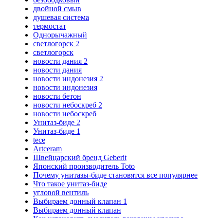
двойной смыв
душевая система
термостат
Однорычажный
светлогорск 2
светлогорск
новости дания 2
новости дания
новости индонезия 2
новости индонезия
новости бетон
новости небоскреб 2
новости небоскреб
Унитаз-биде 2
Унитаз-биде 1
tece
Artceram
Швейцарский бренд Geberit
Японский производитель Toto
Почему унитазы-биде становятся все популярнее
Что такое унитаз-биде
угловой вентиль
Выбираем донный клапан 1
Выбираем донный клапан