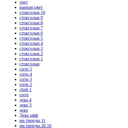
свет
ванная цвет
стокгольм 10
стокгольм 9
стокгольм 8
стокгольм 7
стокгольм 6
стокгольм 5
стокгольм 4
стокгольм 3
стокгольм 2
стокгольм 1
стокгольм
сити 5
сити 4
сити 3
сити 2
cbnb 1
сити
деко 4
деко 3
деко
Деко офф
ин тренды 11
ин тренды 26 10