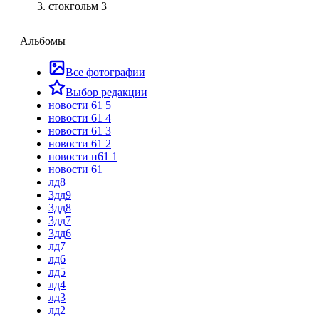
стокгольм 3
Альбомы
Все фотографии
Выбор редакции
новости 61 5
новости 61 4
новости 61 3
новости 61 2
новости н61 1
новости 61
лд8
3дд9
3дд8
3дд7
3дд6
лд7
лд6
лд5
лд4
лд3
лд2