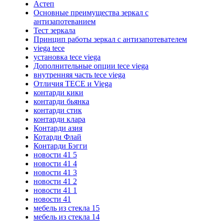
Астеп
Основные преимущества зеркал с
антизапотеванием
Тест зеркала
Принцип работы зеркал с антизапотевателем
viega tece
установка tece viega
Дополнительные опции tece viega
внутренняя часть tece viega
Отличия TECE и Viega
контарди кики
контарди бьянка
контарди стик
контарди клара
Контарди азия
Котарди Флай
Контарди Бэгги
новости 41 5
новости 41 4
новости 41 3
новости 41 2
новости 41 1
новости 41
мебель из стекла 15
мебель из стекла 14