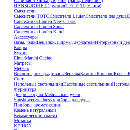
Сливная техника (сифоны,трапы, переливы)
HANSGROHE (Германия)
TECE (Германия)
Смесители
Смесители TOTO
Смесители Laufen
Смесители для душа
Д
Сантехника Laufen New Classic
Сантехника Laufen Sonar
Сантехника Laufen Kartell
Аксессуары
Вазы, чаши
Вешалки, ширмы, держатели
Интерьерный дек
Ковры
Кухни
Elmar
Marchi Cucine
Матрасы
Мебель
Витрины, шкафы
Диваны
Зеркала
Камины
Консоли
Кресла
Свет
Напольные светильники
Настенные светильники
Настоль
Фурнитура
Дверные ручки
Мебельные ручки
Sunshower-wellness приборы для душа
Приборы ароматизации
Камень натуральный
Керамический гранит
Мозаика
KERION