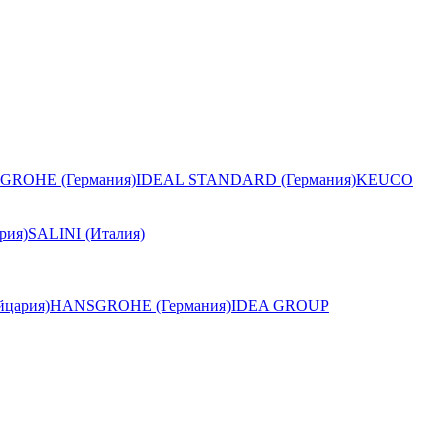
GROHE (Германия)
IDEAL STANDARD (Германия)
KEUCO
рия)
SALINI (Италия)
цария)
HANSGROHE (Германия)
IDEA GROUP