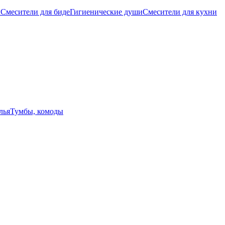
ы
Смесители для биде
Гигиенические души
Смесители для кухни
лья
Тумбы, комоды