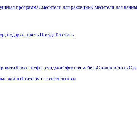
ушевая программа
Смесители для раковины
Смесители для ванн
ор, подарки, цветы
Посуда
Текстиль
Кровати
Лавки, пуфы, сундуки
Офисная мебель
Столики
Столы
Сту
ные лампы
Потолочные светильники