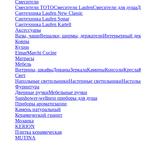
Смесители
Смесители TOTO
Смесители Laufen
Смесители для душа
Д
Сантехника Laufen New Classic
Сантехника Laufen Sonar
Сантехника Laufen Kartell
Аксессуары
Вазы, чаши
Вешалки, ширмы, держатели
Интерьерный дек
Ковры
Кухни
Elmar
Marchi Cucine
Матрасы
Мебель
Витрины, шкафы
Диваны
Зеркала
Камины
Консоли
Кресла
Свет
Напольные светильники
Настенные светильники
Настоль
Фурнитура
Дверные ручки
Мебельные ручки
Sunshower-wellness приборы для душа
Приборы ароматизации
Камень натуральный
Керамический гранит
Мозаика
KERION
Плитка керамическая
MUTINA