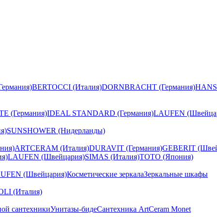
ермания)
BERTOCCI (Италия)
DORNBRACHT (Германия)
HANS
E (Германия)
IDEAL STANDARD (Германия)
LAUFEN (Швейца
я)
SUNSHOWER (Нидерланды)
ния)
ARTCERAM (Италия)
DURAVIT (Германия)
GEBERIT (Швей
я)
LAUFEN (Швейцария)
SIMAS (Италия)
TOTO (Япония)
UFEN (Швейцария)
Косметические зеркала
Зеркальные шкафы
I (Италия)
ной сантехники
Унитазы-биде
Сантехника ArtCeram Monet