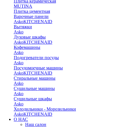
Плитка керамическая
MUTINA
Плитка цементная
Варочные панели
Asko
KITCHENAID
Вытяжки
Asko
Духовые шкафы
Asko
KITCHENAID
Кофемашины
Asko
Подогреватели посуды
Asko
Посудомоечные машины
Asko
KITCHENAID
Стиральные машины
Asko
Сушильные машины
Asko
Сушильные шкафы
Asko
Холодильники - Морозильники
Asko
KITCHENAID
О НАС
Наш салон