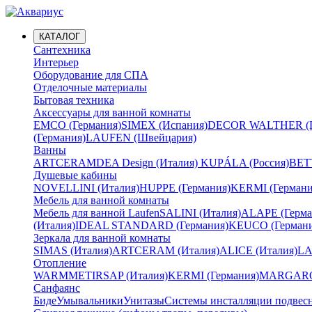
КАТАЛОГ
Сантехника
Интерьер
Оборудование для СПА
Отделочные материалы
Бытовая техника
Аксессуары для ванной комнаты
EMCO (Германия)
SIMEX (Испания)
DECOR WALTHER (Г
(Германия)
LAUFEN (Швейцария)
Ванны
ARTCERAM
DEA Design (Италия)
KUPÁLA (Россия)
BETT
Душевые кабины
NOVELLINI (Италия)
HUPPE (Германия)
KERMI (Германи
Мебель для ванной комнаты
Мебель для ванной Laufen
SALINI (Италия)
ALAPE (Герма
(Италия)
IDEAL STANDARD (Германия)
KEUCO (Германи
Зеркала для ванной комнаты
SIMAS (Италия)
ARTCERAM (Италия)
ALICE (Италия)
LA
Отопление
WARMMET
IRSAP (Италия)
KERMI (Германия)
MARGAROL
Санфаянс
Биде
Умывальники
Унитазы
Системы инсталляции подвес