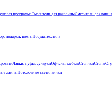
ушевая программа
Смесители для раковины
Смесители для ванн
ор, подарки, цветы
Посуда
Текстиль
Кровати
Лавки, пуфы, сундуки
Офисная мебель
Столики
Столы
Сту
ные лампы
Потолочные светильники