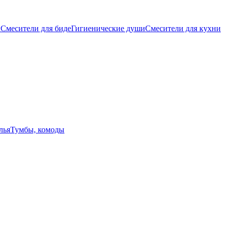
ы
Смесители для биде
Гигиенические души
Смесители для кухни
лья
Тумбы, комоды