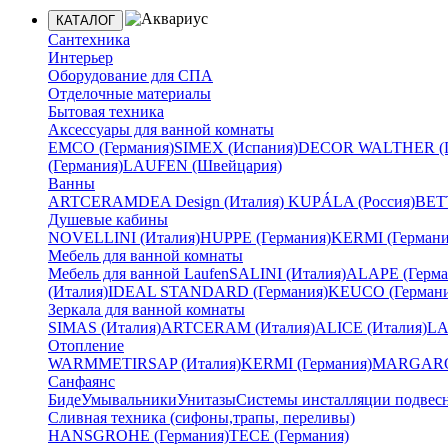
КАТАЛОГ
Сантехника
Интерьер
Оборудование для СПА
Отделочные материалы
Бытовая техника
Аксессуары для ванной комнаты
EMCO (Германия)
SIMEX (Испания)
DECOR WALTHER (Г
(Германия)
LAUFEN (Швейцария)
Ванны
ARTCERAM
DEA Design (Италия)
KUPÁLA (Россия)
BETT
Душевые кабины
NOVELLINI (Италия)
HUPPE (Германия)
KERMI (Германи
Мебель для ванной комнаты
Мебель для ванной Laufen
SALINI (Италия)
ALAPE (Герма
(Италия)
IDEAL STANDARD (Германия)
KEUCO (Германи
Зеркала для ванной комнаты
SIMAS (Италия)
ARTCERAM (Италия)
ALICE (Италия)
LA
Отопление
WARMMET
IRSAP (Италия)
KERMI (Германия)
MARGAROL
Санфаянс
Биде
Умывальники
Унитазы
Системы инсталляции подвес
Сливная техника (сифоны,трапы, переливы)
HANSGROHE (Германия)
TECE (Германия)