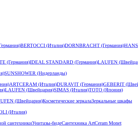
ермания)
BERTOCCI (Италия)
DORNBRACHT (Германия)
HANS
E (Германия)
IDEAL STANDARD (Германия)
LAUFEN (Швейца
я)
SUNSHOWER (Нидерланды)
ния)
ARTCERAM (Италия)
DURAVIT (Германия)
GEBERIT (Швей
я)
LAUFEN (Швейцария)
SIMAS (Италия)
TOTO (Япония)
UFEN (Швейцария)
Косметические зеркала
Зеркальные шкафы
I (Италия)
ной сантехники
Унитазы-биде
Сантехника ArtCeram Monet