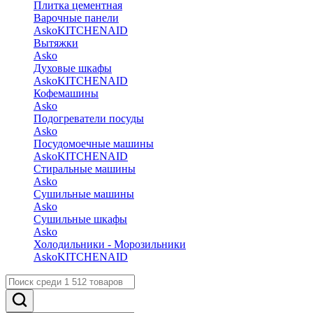
Плитка цементная
Варочные панели
Asko
KITCHENAID
Вытяжки
Asko
Духовые шкафы
Asko
KITCHENAID
Кофемашины
Asko
Подогреватели посуды
Asko
Посудомоечные машины
Asko
KITCHENAID
Стиральные машины
Asko
Сушильные машины
Asko
Сушильные шкафы
Asko
Холодильники - Морозильники
Asko
KITCHENAID