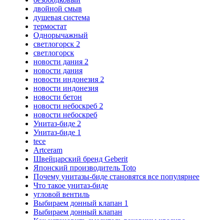
двойной смыв
душевая система
термостат
Однорычажный
светлогорск 2
светлогорск
новости дания 2
новости дания
новости индонезия 2
новости индонезия
новости бетон
новости небоскреб 2
новости небоскреб
Унитаз-биде 2
Унитаз-биде 1
tece
Artceram
Швейцарский бренд Geberit
Японский производитель Toto
Почему унитазы-биде становятся все популярнее
Что такое унитаз-биде
угловой вентиль
Выбираем донный клапан 1
Выбираем донный клапан