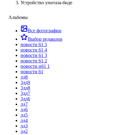
Устройство унитаза-биде
Альбомы
Все фотографии
Выбор редакции
новости 61 5
новости 61 4
новости 61 3
новости 61 2
новости н61 1
новости 61
лд8
3дд9
3дд8
3дд7
3дд6
лд7
лд6
лд5
лд4
лд3
лд2