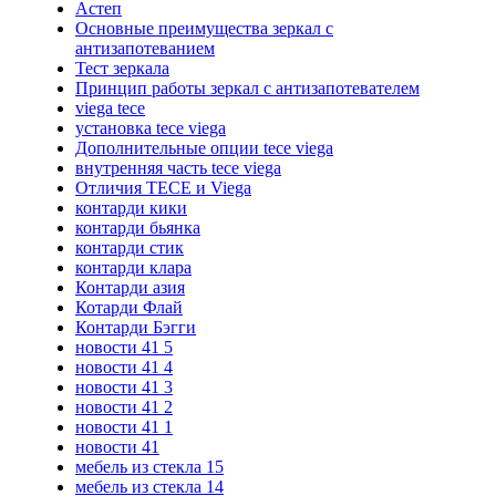
Астеп
Основные преимущества зеркал с
антизапотеванием
Тест зеркала
Принцип работы зеркал с антизапотевателем
viega tece
установка tece viega
Дополнительные опции tece viega
внутренняя часть tece viega
Отличия TECE и Viega
контарди кики
контарди бьянка
контарди стик
контарди клара
Контарди азия
Котарди Флай
Контарди Бэгги
новости 41 5
новости 41 4
новости 41 3
новости 41 2
новости 41 1
новости 41
мебель из стекла 15
мебель из стекла 14