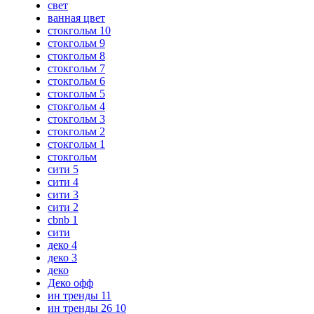
свет
ванная цвет
стокгольм 10
стокгольм 9
стокгольм 8
стокгольм 7
стокгольм 6
стокгольм 5
стокгольм 4
стокгольм 3
стокгольм 2
стокгольм 1
стокгольм
сити 5
сити 4
сити 3
сити 2
cbnb 1
сити
деко 4
деко 3
деко
Деко офф
ин тренды 11
ин тренды 26 10