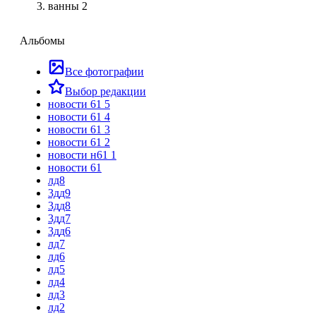
ванны 2
Альбомы
Все фотографии
Выбор редакции
новости 61 5
новости 61 4
новости 61 3
новости 61 2
новости н61 1
новости 61
лд8
3дд9
3дд8
3дд7
3дд6
лд7
лд6
лд5
лд4
лд3
лд2