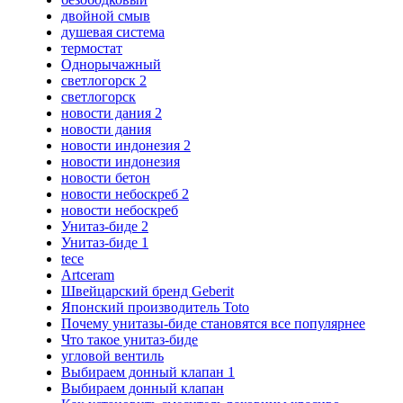
двойной смыв
душевая система
термостат
Однорычажный
светлогорск 2
светлогорск
новости дания 2
новости дания
новости индонезия 2
новости индонезия
новости бетон
новости небоскреб 2
новости небоскреб
Унитаз-биде 2
Унитаз-биде 1
tece
Artceram
Швейцарский бренд Geberit
Японский производитель Toto
Почему унитазы-биде становятся все популярнее
Что такое унитаз-биде
угловой вентиль
Выбираем донный клапан 1
Выбираем донный клапан