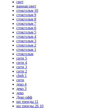
свет
ванная цвет
стокгольм 10
стокгольм 9
стокгольм 8
стокгольм 7
стокгольм 6
стокгольм 5
стокгольм 4
стокгольм 3
стокгольм 2
стокгольм 1
стокгольм
сити 5
сити 4
сити 3
сити 2
cbnb 1
сити
деко 4
деко 3
деко
Деко офф
ин тренды 11
ин тренды 26 10