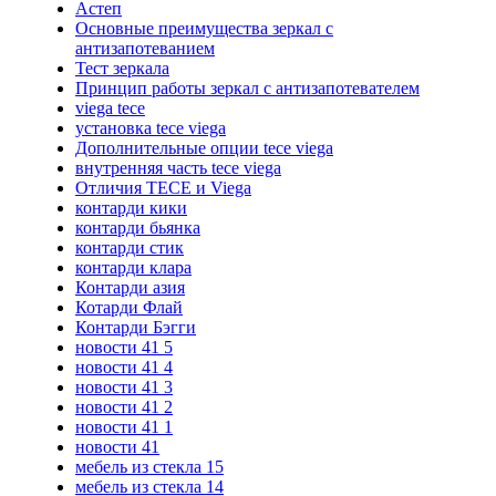
Астеп
Основные преимущества зеркал с
антизапотеванием
Тест зеркала
Принцип работы зеркал с антизапотевателем
viega tece
установка tece viega
Дополнительные опции tece viega
внутренняя часть tece viega
Отличия TECE и Viega
контарди кики
контарди бьянка
контарди стик
контарди клара
Контарди азия
Котарди Флай
Контарди Бэгги
новости 41 5
новости 41 4
новости 41 3
новости 41 2
новости 41 1
новости 41
мебель из стекла 15
мебель из стекла 14