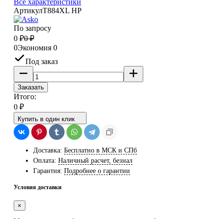
Все характеристики
Артикул
T884XL HP
По запросу
0
₽
0
₽
0
Экономия
0
Под заказ
Заказать
Итого:
0
₽
Купить в один клик
Доставка:
Бесплатно в МСК и СПб
Оплата:
Наличный расчет, безнал
Гарантия:
Подробнее о гарантии
Условия доставки
×