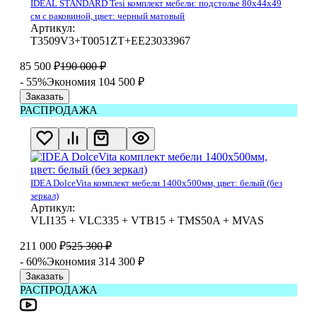
IDEAL STANDARD Tesi комплект мебели: подстолье 80x44x49
см с раковиной, цвет: черный матовый
Артикул:
T3509V3+T0051ZT+EE23033967
85 500
₽
190 000
₽
- 55%
Экономия 104 500
₽
Заказать
РАСПРОДАЖА
IDEA DolceVita комплект мебели 1400x500мм, цвет: белый (без
зеркал)
Артикул:
VLI135 + VLC335 + VTB15 + TMS50A + MVAS
211 000
₽
525 300
₽
- 60%
Экономия 314 300
₽
Заказать
РАСПРОДАЖА