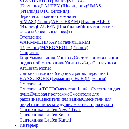
STANDARD (Германия)
KEUCO
(Германия)
LAUFEN (Швейцария)
SIMAS
(Италия)
TOTO (Япония)
Зеркала для ванной комнаты
SIMAS (Италия)
ARTCERAM (Италия)
ALICE
(Италия)
LAUFEN (Швейцария)
Косметические
зеркала
Зеркальные шкафы
Отопление
WARMMET
IRSAP (Италия)
KERMI
(Германия)
MARGAROLI (Италия)
Санфаянс
Биде
Умывальники
Унитазы
Системы инсталляции
подвесной сантехники
Унитазы-биде
Сантехника
ArtCeram Monet
Сливная техника (сифоны,трапы, переливы)
HANSGROHE (Германия)
TECE (Германия)
Смесители
Смесители TOTO
Смесители Laufen
Смесители для
душа
Душевая программа
Смесители для
раковины
Смесители для ванны
Смесители для
биде
Гигиенические души
Смесители для кухни
Сантехника Laufen New Classic
Сантехника Laufen Sonar
Сантехника Laufen Kartell
Интерьер