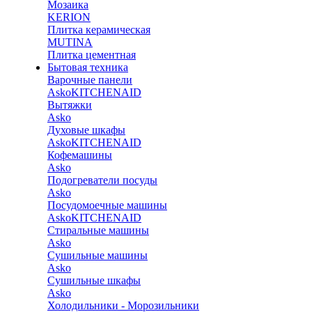
Мозаика
KERION
Плитка керамическая
MUTINA
Плитка цементная
Бытовая техника
Варочные панели
Asko
KITCHENAID
Вытяжки
Asko
Духовые шкафы
Asko
KITCHENAID
Кофемашины
Asko
Подогреватели посуды
Asko
Посудомоечные машины
Asko
KITCHENAID
Стиральные машины
Asko
Сушильные машины
Asko
Сушильные шкафы
Asko
Холодильники - Морозильники