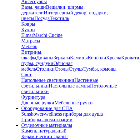
Аксессуары
Вазы, чаши
Вешалки, ширмы,
держатели
Интерьерный декор, подарки,
цветы
Посуда
Текстиль
Ковры
Кухни
Elmar
Marchi Cucine
Матрасы
Мебель
Витрины,
шкафы
Диваны
Зеркала
Камины
Консоли
Кресла
Кровати
пуфы, сундуки
Офисная
мебель
Столики
Столы
Стулья
Тумбы, комоды
Свет
Напольные светильники
Настенные
светильники
Настольные лампы
Потолочные
светильники
Фурнитура
Дверные ручки
Мебельные ручки
Оборудование для СПА
Sunshower-wellness приборы для душа
Приборы ароматизации
Отделочные материалы
Камень натуральный
Керамический гранит