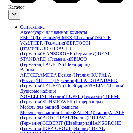
Каталог
Сантехника
Аксессуары для ванной комнаты
EMCO (Германия)
SIMEX (Испания)
DECOR
WALTHER (Германия)
BERTOCCI
(Италия)
DORNBRACHT
(Германия)
HANSGROHE (Германия)
IDEAL
STANDARD (Германия)
KEUCO
(Германия)
LAUFEN (Швейцария)
Ванны
ARTCERAM
DEA Design (Италия)
KUPÁLA
(Россия)
BETTE (Германия)
IDEAL STANDARD
(Германия)
LAUFEN (Швейцария)
SALINI (Италия)
Душевые кабины
NOVELLINI (Италия)
HUPPE (Германия)
KERMI
(Германия)
SUNSHOWER (Нидерланды)
Мебель для ванной комнаты
Мебель для ванной Laufen
SALINI (Италия)
ALAPE
(Германия)
ARTCERAM (Италия)
DURAVIT
(Германия)
GEBERIT (Швейцария)
HANSGROHE
(Германия)
IDEA GROUP (Италия)
IDEAL