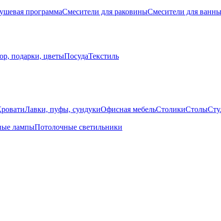
ушевая программа
Смесители для раковины
Смесители для ванн
ор, подарки, цветы
Посуда
Текстиль
Кровати
Лавки, пуфы, сундуки
Офисная мебель
Столики
Столы
Сту
ные лампы
Потолочные светильники