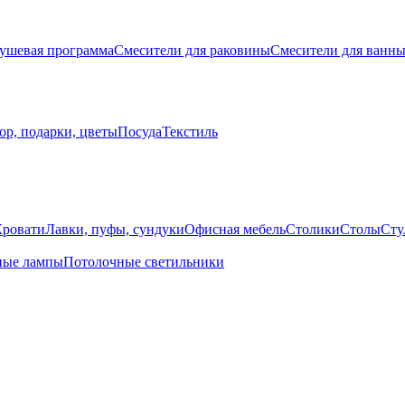
ушевая программа
Смесители для раковины
Смесители для ванн
ор, подарки, цветы
Посуда
Текстиль
Кровати
Лавки, пуфы, сундуки
Офисная мебель
Столики
Столы
Сту
ные лампы
Потолочные светильники