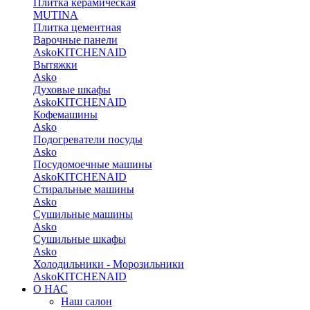
Плитка керамическая
MUTINA
Плитка цементная
Варочные панели
Asko
KITCHENAID
Вытяжки
Asko
Духовые шкафы
Asko
KITCHENAID
Кофемашины
Asko
Подогреватели посуды
Asko
Посудомоечные машины
Asko
KITCHENAID
Стиральные машины
Asko
Сушильные машины
Asko
Сушильные шкафы
Asko
Холодильники - Морозильники
Asko
KITCHENAID
О НАС
Наш салон