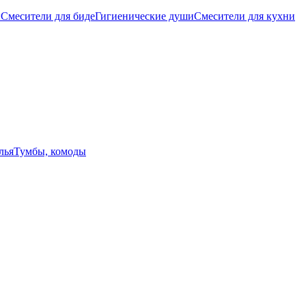
ы
Смесители для биде
Гигиенические души
Смесители для кухни
лья
Тумбы, комоды