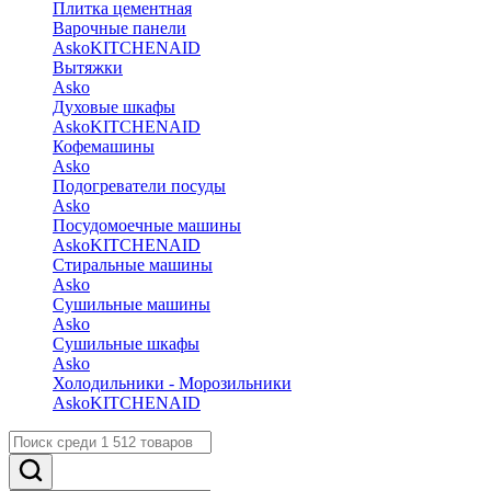
Плитка цементная
Варочные панели
Asko
KITCHENAID
Вытяжки
Asko
Духовые шкафы
Asko
KITCHENAID
Кофемашины
Asko
Подогреватели посуды
Asko
Посудомоечные машины
Asko
KITCHENAID
Стиральные машины
Asko
Сушильные машины
Asko
Сушильные шкафы
Asko
Холодильники - Морозильники
Asko
KITCHENAID