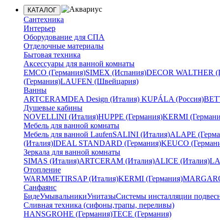
КАТАЛОГ
Сантехника
Интерьер
Оборудование для СПА
Отделочные материалы
Бытовая техника
Аксессуары для ванной комнаты
EMCO (Германия)
SIMEX (Испания)
DECOR WALTHER (Г
(Германия)
LAUFEN (Швейцария)
Ванны
ARTCERAM
DEA Design (Италия)
KUPÁLA (Россия)
BETT
Душевые кабины
NOVELLINI (Италия)
HUPPE (Германия)
KERMI (Германи
Мебель для ванной комнаты
Мебель для ванной Laufen
SALINI (Италия)
ALAPE (Герма
(Италия)
IDEAL STANDARD (Германия)
KEUCO (Германи
Зеркала для ванной комнаты
SIMAS (Италия)
ARTCERAM (Италия)
ALICE (Италия)
LA
Отопление
WARMMET
IRSAP (Италия)
KERMI (Германия)
MARGAROL
Санфаянс
Биде
Умывальники
Унитазы
Системы инсталляции подвес
Сливная техника (сифоны,трапы, переливы)
HANSGROHE (Германия)
TECE (Германия)