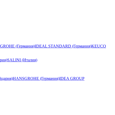
GROHE (Германия)
IDEAL STANDARD (Германия)
KEUCO
рия)
SALINI (Италия)
цария)
HANSGROHE (Германия)
IDEA GROUP