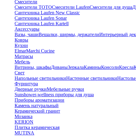
Смесители
Смесители TOTO
Смесители Laufen
Смесители для душа
Д
Сантехника Laufen New Classic
Сантехника Laufen Sonar
Сантехника Laufen Kartell
Аксессуары
Вазы, чаши
Вешалки, ширмы, держатели
Интерьерный дек
Ковры
Кухни
Elmar
Marchi Cucine
Матрасы
Мебель
Витрины, шкафы
Диваны
Зеркала
Камины
Консоли
Кресла
Свет
Напольные светильники
Настенные светильники
Настоль
Фурнитура
Дверные ручки
Мебельные ручки
Sunshower-wellness приборы для душа
Приборы ароматизации
Камень натуральный
Керамический гранит
Мозаика
KERION
Плитка керамическая
MUTINA