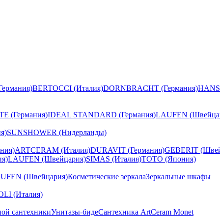
ермания)
BERTOCCI (Италия)
DORNBRACHT (Германия)
HANS
E (Германия)
IDEAL STANDARD (Германия)
LAUFEN (Швейца
я)
SUNSHOWER (Нидерланды)
ния)
ARTCERAM (Италия)
DURAVIT (Германия)
GEBERIT (Швей
я)
LAUFEN (Швейцария)
SIMAS (Италия)
TOTO (Япония)
UFEN (Швейцария)
Косметические зеркала
Зеркальные шкафы
I (Италия)
ной сантехники
Унитазы-биде
Сантехника ArtCeram Monet