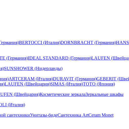
ермания)
BERTOCCI (Италия)
DORNBRACHT (Германия)
HANS
E (Германия)
IDEAL STANDARD (Германия)
LAUFEN (Швейца
я)
SUNSHOWER (Нидерланды)
ния)
ARTCERAM (Италия)
DURAVIT (Германия)
GEBERIT (Швей
я)
LAUFEN (Швейцария)
SIMAS (Италия)
TOTO (Япония)
UFEN (Швейцария)
Косметические зеркала
Зеркальные шкафы
I (Италия)
ной сантехники
Унитазы-биде
Сантехника ArtCeram Monet