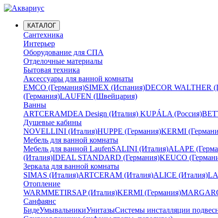
КАТАЛОГ
Сантехника
Интерьер
Оборудование для СПА
Отделочные материалы
Бытовая техника
Аксессуары для ванной комнаты
EMCO (Германия)
SIMEX (Испания)
DECOR WALTHER (Г
(Германия)
LAUFEN (Швейцария)
Ванны
ARTCERAM
DEA Design (Италия)
KUPÁLA (Россия)
BETT
Душевые кабины
NOVELLINI (Италия)
HUPPE (Германия)
KERMI (Германи
Мебель для ванной комнаты
Мебель для ванной Laufen
SALINI (Италия)
ALAPE (Герма
(Италия)
IDEAL STANDARD (Германия)
KEUCO (Германи
Зеркала для ванной комнаты
SIMAS (Италия)
ARTCERAM (Италия)
ALICE (Италия)
LA
Отопление
WARMMET
IRSAP (Италия)
KERMI (Германия)
MARGAROL
Санфаянс
Биде
Умывальники
Унитазы
Системы инсталляции подвес