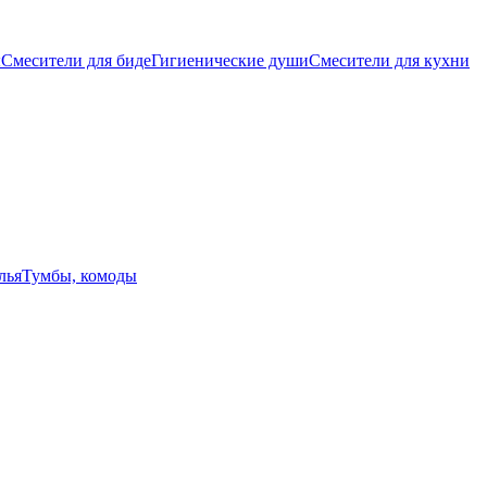
ы
Смесители для биде
Гигиенические души
Смесители для кухни
лья
Тумбы, комоды