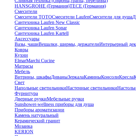
Сливная техника (сифоны,трапы, переливы)
HANSGROHE (Германия)
TECE (Германия)
Смесители
Смесители TOTO
Смесители Laufen
Смесители для душа
Д
Сантехника Laufen New Classic
Сантехника Laufen Sonar
Сантехника Laufen Kartell
Аксессуары
Вазы, чаши
Вешалки, ширмы, держатели
Интерьерный дек
Ковры
Кухни
Elmar
Marchi Cucine
Матрасы
Мебель
Витрины, шкафы
Диваны
Зеркала
Камины
Консоли
Кресла
Свет
Напольные светильники
Настенные светильники
Настоль
Фурнитура
Дверные ручки
Мебельные ручки
Sunshower-wellness приборы для душа
Приборы ароматизации
Камень натуральный
Керамический гранит
Мозаика
KERION