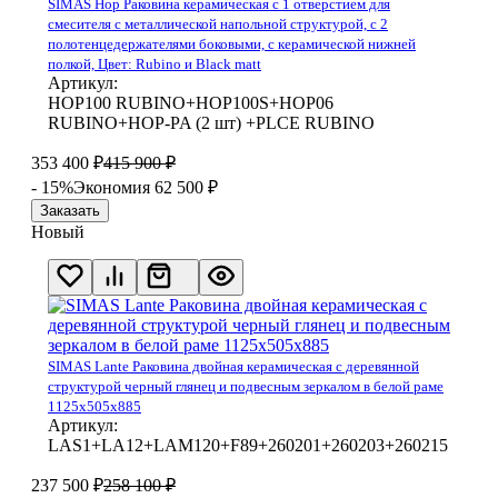
SIMAS Hop Раковина керамическая с 1 отверстием для
смесителя с металлической напольной структурой, с 2
полотенцедержателями боковыми, с керамической нижней
полкой, Цвет: Rubino и Black matt
Артикул:
HOP100 RUBINO+HOP100S+HOP06
RUBINO+HOP-PA (2 шт) +PLCE RUBINO
353 400
₽
415 900
₽
- 15%
Экономия 62 500
₽
Заказать
Новый
SIMAS Lante Раковина двойная керамическая с деревянной
структурой черный глянец и подвесным зеркалом в белой раме
1125х505х885
Артикул:
LAS1+LA12+LAM120+F89+260201+260203+260215
237 500
₽
258 100
₽