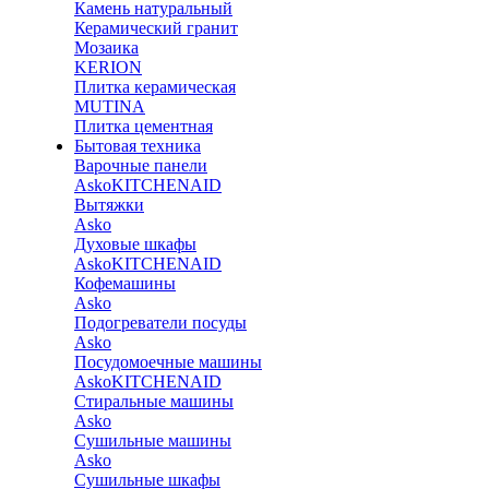
Камень натуральный
Керамический гранит
Мозаика
KERION
Плитка керамическая
MUTINA
Плитка цементная
Бытовая техника
Варочные панели
Asko
KITCHENAID
Вытяжки
Asko
Духовые шкафы
Asko
KITCHENAID
Кофемашины
Asko
Подогреватели посуды
Asko
Посудомоечные машины
Asko
KITCHENAID
Стиральные машины
Asko
Сушильные машины
Asko
Сушильные шкафы