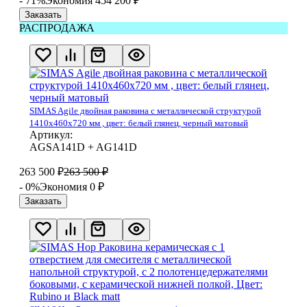
- 71%
Экономия 454 200
₽
Заказать
РАСПРОДАЖА
SIMAS Agile двойная раковина с металлической структурой
1410x460x720 мм , цвет: белый глянец, черный матовый
Артикул:
AGSA141D + AG141D
263 500
₽
263 500
₽
- 0%
Экономия 0
₽
Заказать