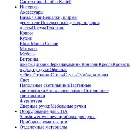
Сантехника Laufen Kartell
Интерьер
Аксессуары
Вазы, чаши
Вешалки, ширмы,
держатели
Интерьерный декор, подарки,
цветы
Посуда
Текстиль
Ковры
Кухни
Elmar
Marchi Cucine
Матрасы
Мебель
Витрины,
шкафы
Диваны
Зеркала
Камины
Консоли
Кресла
Кровати
пуфы, сундуки
Офисная
мебель
Столики
Столы
Стулья
Тумбы, комоды
Свет
Напольные светильники
Настенные
светильники
Настольные лампы
Потолочные
светильники
Фурнитура
Дверные ручки
Мебельные ручки
Оборудование для СПА
Sunshower-wellness приборы для душа
Приборы ароматизации
Отделочные материалы