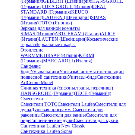
(Германия)
GEBERIT (Швейцария)
HANSGROHE
(Германия)
IDEA GROUP (Италия)
IDEAL
STANDARD (Германия)
KEUCO
(Германия)
LAUFEN (Швейцария)
SIMAS
(Италия)
TOTO (Япония)
Зеркала для ванной комнаты
SIMAS (Италия)
ARTCERAM (Италия)
ALICE
(Италия)
LAUFEN (Швейцария)
Косметические
зеркала
Зеркальные шкафы
Отопление
WARMMET
IRSAP (Италия)
KERMI
(Германия)
MARGAROLI (Италия)
Санфаянс
Биде
Умывальники
Унитазы
Системы инсталляции
подвесной сантехники
Унитазы-биде
Сантехника
ArtCeram Monet
Сливная техника (сифоны,трапы, переливы)
HANSGROHE (Германия)
TECE (Германия)
Смесители
Смесители TOTO
Смесители Laufen
Смесители для
душа
Душевая программа
Смесители для
раковины
Смесители для ванны
Смесители для
биде
Гигиенические души
Смесители для кухни
Сантехника Laufen New Classic
Сантехника Laufen Sonar