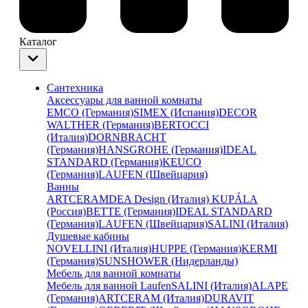
Каталог
Сантехника
Аксессуары для ванной комнаты
EMCO (Германия)
SIMEX (Испания)
DECOR
WALTHER (Германия)
BERTOCCI
(Италия)
DORNBRACHT
(Германия)
HANSGROHE (Германия)
IDEAL
STANDARD (Германия)
KEUCO
(Германия)
LAUFEN (Швейцария)
Ванны
ARTCERAM
DEA Design (Италия)
KUPÁLA
(Россия)
BETTE (Германия)
IDEAL STANDARD
(Германия)
LAUFEN (Швейцария)
SALINI (Италия)
Душевые кабины
NOVELLINI (Италия)
HUPPE (Германия)
KERMI
(Германия)
SUNSHOWER (Нидерланды)
Мебель для ванной комнаты
Мебель для ванной Laufen
SALINI (Италия)
ALAPE
(Германия)
ARTCERAM (Италия)
DURAVIT