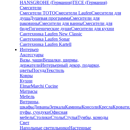
HANSGROHE (Германия)
TECE (Германия)
Смесители
Смесители TOTO
Смесители Laufen
Смесители для
душа
Душевая программа
Смесители для
раковины
Смесители для ванны
Смесители для
биде
Гигиенические души
Смесители для кухни
Сантехника Laufen New Classic
Сантехника Laufen Sonar
Сантехника Laufen Kartell
Интерьер
Аксессуары
Вазы, чаши
Вешалки, ширмы,
держатели
Интерьерный декор, подарки,
цветы
Посуда
Текстиль
Ковры
Кухни
Elmar
Marchi Cucine
Матрасы
Мебель
Витрины,
шкафы
Диваны
Зеркала
Камины
Консоли
Кресла
Кровати
пуфы, сундуки
Офисная
мебель
Столики
Столы
Стулья
Тумбы, комоды
Свет
Напольные светильники
Настенные