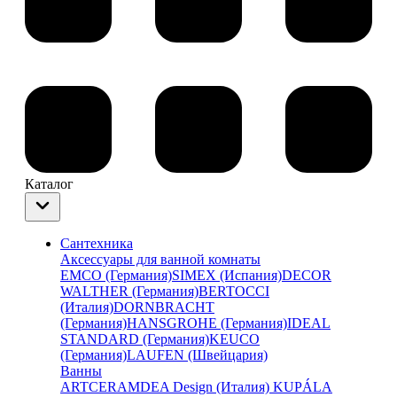
Каталог
Сантехника
Аксессуары для ванной комнаты
EMCO (Германия)
SIMEX (Испания)
DECOR
WALTHER (Германия)
BERTOCCI
(Италия)
DORNBRACHT
(Германия)
HANSGROHE (Германия)
IDEAL
STANDARD (Германия)
KEUCO
(Германия)
LAUFEN (Швейцария)
Ванны
ARTCERAM
DEA Design (Италия)
KUPÁLA