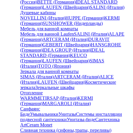
(Россия)
BETTE (Германия)
IDEAL STANDARD
(Германия)
LAUFEN (Швейцария)
SALINI (Италия)
Душевые кабины
NOVELLINI (Италия)
HUPPE (Германия)
KERMI
(Германия)
SUNSHOWER (Нидерланды)
Мебель для ванной комнаты
Мебель для ванной Laufen
SALINI (Италия)
ALAPE
(Германия)
ARTCERAM (Италия)
DURAVIT
(Германия)
GEBERIT (Швейцария)
HANSGROHE
(Германия)
IDEA GROUP (Италия)
IDEAL
STANDARD (Германия)
KEUCO
(Германия)
LAUFEN (Швейцария)
SIMAS
(Италия)
TOTO (Япония)
Зеркала для ванной комнаты
SIMAS (Италия)
ARTCERAM (Италия)
ALICE
(Италия)
LAUFEN (Швейцария)
Косметические
зеркала
Зеркальные шкафы
Отопление
WARMMET
IRSAP (Италия)
KERMI
(Германия)
MARGAROLI (Италия)
Санфаянс
Биде
Умывальники
Унитазы
Системы инсталляции
подвесной сантехники
Унитазы-биде
Сантехника
ArtCeram Monet
Сливная техника (сифоны,трапы, переливы)