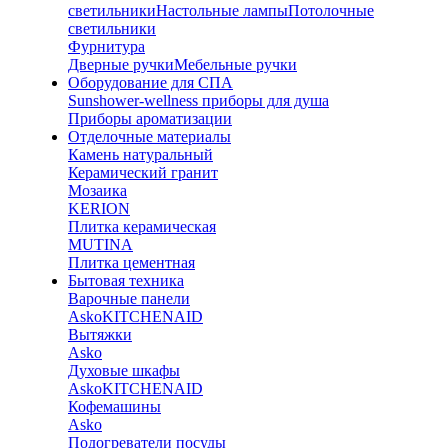
светильники
Настольные лампы
Потолочные
светильники
Фурнитура
Дверные ручки
Мебельные ручки
Оборудование для СПА
Sunshower-wellness приборы для душа
Приборы ароматизации
Отделочные материалы
Камень натуральный
Керамический гранит
Мозаика
KERION
Плитка керамическая
MUTINA
Плитка цементная
Бытовая техника
Варочные панели
Asko
KITCHENAID
Вытяжки
Asko
Духовые шкафы
Asko
KITCHENAID
Кофемашины
Asko
Подогреватели посуды