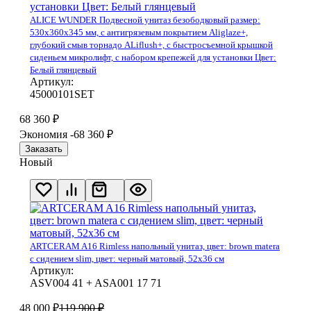
ALICE WUNDER Подвесной унитаз безободковый размер:
530х360х345 мм, с антигрязевым покрытием Aliglaze+,
глубокий смыв торнадо ALiflush+, с быстросъемной крышкой
сиденьем микролифт, с набором крепежей для установки Цвет:
Белый глянцевый
Артикул:
45000101SET
68 360
₽
Экономия -68 360
₽
Заказать
Новый
ARTCERAM A16 Rimless напольный унитаз, цвет: brown matera
с сидением slim, цвет: черный матовый, 52х36 см
Артикул:
ASV004 41 + ASA001 17 71
48 000
₽
119 900
₽