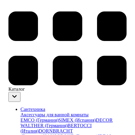
Каталог
Сантехника
Аксессуары для ванной комнаты
EMCO (Германия)
SIMEX (Испания)
DECOR
WALTHER (Германия)
BERTOCCI
(Италия)
DORNBRACHT