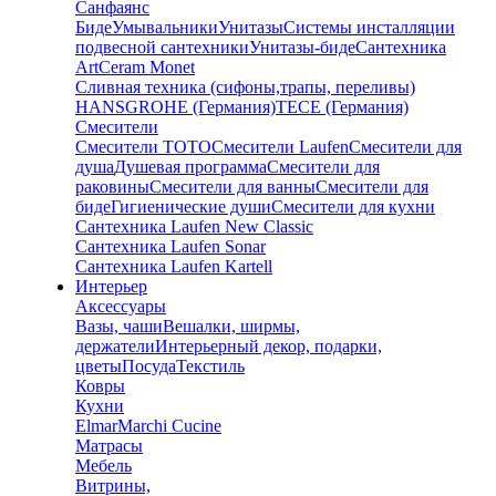
Санфаянс
Биде
Умывальники
Унитазы
Системы инсталляции
подвесной сантехники
Унитазы-биде
Сантехника
ArtCeram Monet
Сливная техника (сифоны,трапы, переливы)
HANSGROHE (Германия)
TECE (Германия)
Смесители
Смесители TOTO
Смесители Laufen
Смесители для
душа
Душевая программа
Смесители для
раковины
Смесители для ванны
Смесители для
биде
Гигиенические души
Смесители для кухни
Сантехника Laufen New Classic
Сантехника Laufen Sonar
Сантехника Laufen Kartell
Интерьер
Аксессуары
Вазы, чаши
Вешалки, ширмы,
держатели
Интерьерный декор, подарки,
цветы
Посуда
Текстиль
Ковры
Кухни
Elmar
Marchi Cucine
Матрасы
Мебель
Витрины,