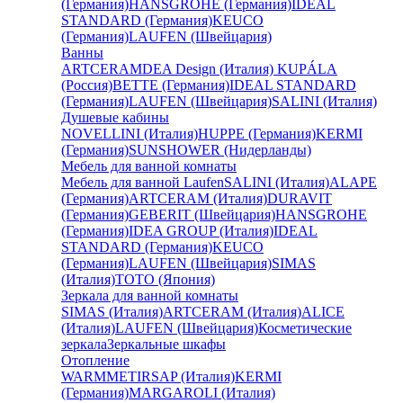
(Германия)
HANSGROHE (Германия)
IDEAL
STANDARD (Германия)
KEUCO
(Германия)
LAUFEN (Швейцария)
Ванны
ARTCERAM
DEA Design (Италия)
KUPÁLA
(Россия)
BETTE (Германия)
IDEAL STANDARD
(Германия)
LAUFEN (Швейцария)
SALINI (Италия)
Душевые кабины
NOVELLINI (Италия)
HUPPE (Германия)
KERMI
(Германия)
SUNSHOWER (Нидерланды)
Мебель для ванной комнаты
Мебель для ванной Laufen
SALINI (Италия)
ALAPE
(Германия)
ARTCERAM (Италия)
DURAVIT
(Германия)
GEBERIT (Швейцария)
HANSGROHE
(Германия)
IDEA GROUP (Италия)
IDEAL
STANDARD (Германия)
KEUCO
(Германия)
LAUFEN (Швейцария)
SIMAS
(Италия)
TOTO (Япония)
Зеркала для ванной комнаты
SIMAS (Италия)
ARTCERAM (Италия)
ALICE
(Италия)
LAUFEN (Швейцария)
Косметические
зеркала
Зеркальные шкафы
Отопление
WARMMET
IRSAP (Италия)
KERMI
(Германия)
MARGAROLI (Италия)