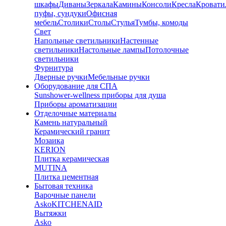
шкафы
Диваны
Зеркала
Камины
Консоли
Кресла
Кровати
пуфы, сундуки
Офисная
мебель
Столики
Столы
Стулья
Тумбы, комоды
Свет
Напольные светильники
Настенные
светильники
Настольные лампы
Потолочные
светильники
Фурнитура
Дверные ручки
Мебельные ручки
Оборудование для СПА
Sunshower-wellness приборы для душа
Приборы ароматизации
Отделочные материалы
Камень натуральный
Керамический гранит
Мозаика
KERION
Плитка керамическая
MUTINA
Плитка цементная
Бытовая техника
Варочные панели
Asko
KITCHENAID
Вытяжки
Asko