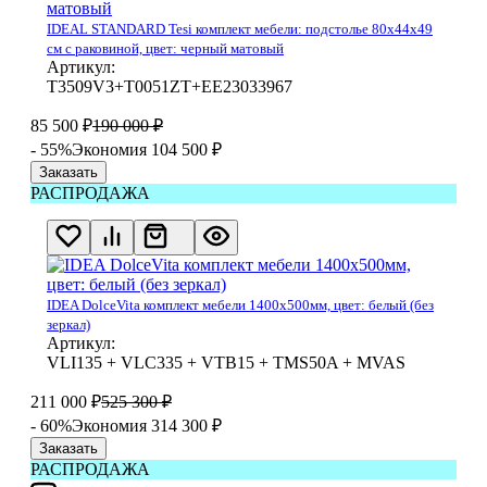
IDEAL STANDARD Tesi комплект мебели: подстолье 80x44x49
см с раковиной, цвет: черный матовый
Артикул:
T3509V3+T0051ZT+EE23033967
85 500
₽
190 000
₽
- 55%
Экономия 104 500
₽
Заказать
РАСПРОДАЖА
IDEA DolceVita комплект мебели 1400x500мм, цвет: белый (без
зеркал)
Артикул:
VLI135 + VLC335 + VTB15 + TMS50A + MVAS
211 000
₽
525 300
₽
- 60%
Экономия 314 300
₽
Заказать
РАСПРОДАЖА