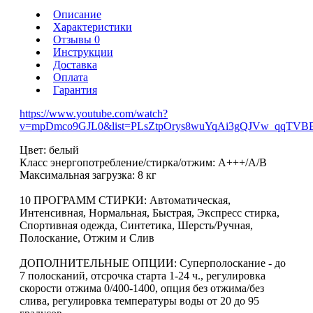
Описание
Характеристики
Отзывы 0
Инструкции
Доставка
Оплата
Гарантия
https://www.youtube.com/watch?
v=mpDmco9GJL0&list=PLsZtpOrys8wuYqAi3gQJVw_qqTVBB
Цвет: белый
Класс энергопотребление/стирка/отжим: А+++/А/B
Максимальная загрузка: 8 кг
10 ПРОГРАММ СТИРКИ: Автоматическая,
Интенсивная, Нормальная, Быстрая, Экспресс стирка,
Спортивная одежда, Синтетика, Шерсть/Ручная,
Полоскание, Отжим и Слив
ДОПОЛНИТЕЛЬНЫЕ ОПЦИИ: Суперполоскание - до
7 полосканий, отсрочка старта 1-24 ч., регулировка
скорости отжима 0/400-1400, опция без отжима/без
слива, регулировка температуры воды от 20 до 95