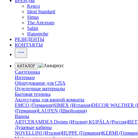
БРЕНДЫ
Keuco
Ideal Standard
Simas
The.Artceram
Salini
Hansgrohe
РЕЗИДЕНТЫ
КОНТАКТЫ
КАТАЛОГ
Сантехника
Интерьер
Оборудование для СПА
Отделочные материалы
Бытовая техника
Аксессуары для ванной комнаты
EMCO (Германия)
SIMEX (Испания)
DECOR WALTHER (Г
(Германия)
LAUFEN (Швейцария)
Ванны
ARTCERAM
DEA Design (Италия)
KUPÁLA (Россия)
BETT
Душевые кабины
NOVELLINI (Италия)
HUPPE (Германия)
KERMI (Германи