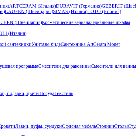
ния)
ARTCERAM (Италия)
DURAVIT (Германия)
GEBERIT (Швей
я)
LAUFEN (Швейцария)
SIMAS (Италия)
TOTO (Япония)
UFEN (Швейцария)
Косметические зеркала
Зеркальные шкафы
I (Италия)
ной сантехники
Унитазы-биде
Сантехника ArtCeram Monet
ушевая программа
Смесители для раковины
Смесители для ванн
ор, подарки, цветы
Посуда
Текстиль
Кровати
Лавки, пуфы, сундуки
Офисная мебель
Столики
Столы
Сту