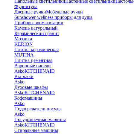
Напольные светильники
Настенные светильники
Настоль
Фурнитура
Дверные ручки
Мебельные ручки
Sunshower-wellness приборы для душа
Приборы ароматизации
Камень натуральный
Керамический гранит
Мозаика
KERION
Плитка керамическая
MUTINA
Плитка цементная
Варочные панели
Asko
KITCHENAID
Вытяжки
Asko
Духовые шкафы
Asko
KITCHENAID
Кофемашины
Asko
Подогреватели посуды
Asko
Посудомоечные машины
Asko
KITCHENAID
Стиральные машины