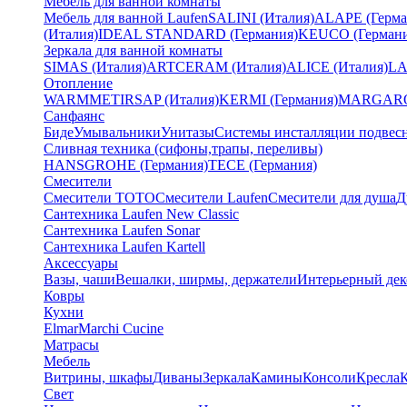
Мебель для ванной комнаты
Мебель для ванной Laufen
SALINI (Италия)
ALAPE (Герма
(Италия)
IDEAL STANDARD (Германия)
KEUCO (Германи
Зеркала для ванной комнаты
SIMAS (Италия)
ARTCERAM (Италия)
ALICE (Италия)
LA
Отопление
WARMMET
IRSAP (Италия)
KERMI (Германия)
MARGAROL
Санфаянс
Биде
Умывальники
Унитазы
Системы инсталляции подвес
Сливная техника (сифоны,трапы, переливы)
HANSGROHE (Германия)
TECE (Германия)
Смесители
Смесители TOTO
Смесители Laufen
Смесители для душа
Д
Сантехника Laufen New Classic
Сантехника Laufen Sonar
Сантехника Laufen Kartell
Аксессуары
Вазы, чаши
Вешалки, ширмы, держатели
Интерьерный дек
Ковры
Кухни
Elmar
Marchi Cucine
Матрасы
Мебель
Витрины, шкафы
Диваны
Зеркала
Камины
Консоли
Кресла
Свет