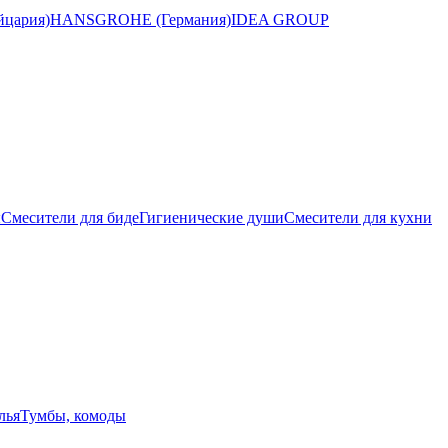
цария)
HANSGROHE (Германия)
IDEA GROUP
ы
Смесители для биде
Гигиенические души
Смесители для кухни
лья
Тумбы, комоды