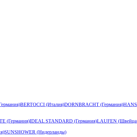
ермания)
BERTOCCI (Италия)
DORNBRACHT (Германия)
HANS
E (Германия)
IDEAL STANDARD (Германия)
LAUFEN (Швейца
я)
SUNSHOWER (Нидерланды)