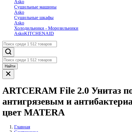
Asko
Сушильные машины
Asko
Сушильные шкафы
Asko
Холодильники - Морозильники
Asko
KITCHENAID
Найти
ARTCERAM File 2.0 Унитаз под
антигрязевым и антибактериа
цвет MATERA
Главная