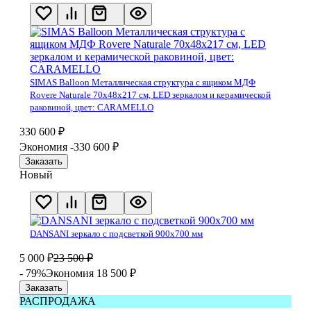
SIMAS Balloon Металлическая структура с ящиком МДФ
Rovere Naturale 70х48х217 см, LED зеркалом и керамической
раковиной, цвет: CARAMELLO
330 600
₽
Экономия -330 600
₽
Заказать
Новый
DANSANI зеркало с подсветкой 900х700 мм
5 000
₽
23 500
₽
- 79%
Экономия 18 500
₽
Заказать
РАСПРОДАЖА