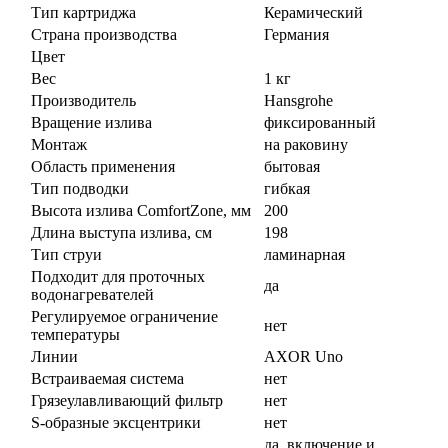
Тип картриджа
Керамический
Страна производства
Германия
Цвет
Вес
1 кг
Производитель
Hansgrohe
Вращение излива
фиксированный
Монтаж
на раковину
Область применения
бытовая
Тип подводки
гибкая
Высота излива ComfortZone, мм
200
Длина выступа излива, см
198
Тип струи
ламинарная
Подходит для проточных
да
водонагревателей
Регулируемое ограничение
нет
температуры
Линии
AXOR Uno
Встраиваемая система
нет
Грязеулавливающий фильтр
нет
S-образные эксцентрики
нет
да, включение и