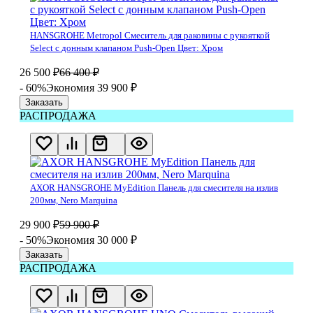
HANSGROHE Metropol Смеситель для раковины с рукояткой
Select с донным клапаном Push-Open Цвет: Хром
26 500
₽
66 400
₽
- 60%
Экономия 39 900
₽
Заказать
РАСПРОДАЖА
AXOR HANSGROHE MyEdition Панель для смесителя на излив
200мм, Nero Marquina
29 900
₽
59 900
₽
- 50%
Экономия 30 000
₽
Заказать
РАСПРОДАЖА