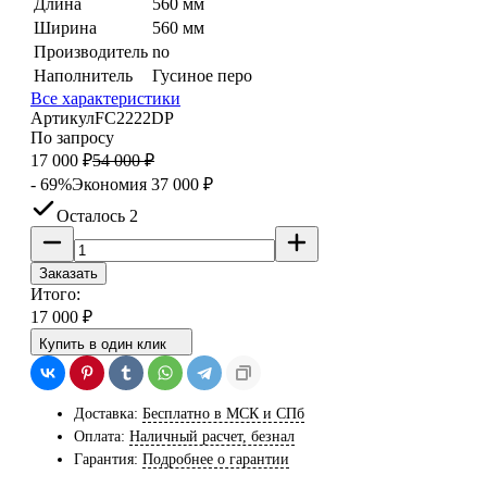
Длина
560 мм
Ширина
560 мм
Производитель
no
Наполнитель
Гусиное перо
Все характеристики
Артикул
FC2222DP
По запросу
17 000
₽
54 000
₽
- 69%
Экономия
37 000
₽
Осталось 2
Заказать
Итого:
17 000
₽
Купить в один клик
Доставка:
Бесплатно в МСК и СПб
Оплата:
Наличный расчет, безнал
Гарантия:
Подробнее о гарантии