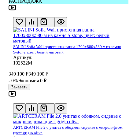
РАСПРОДАЖА
SALINI Sofia Wall пристенная ванна 1700х800х580 м из камня
S-stone, цвет: белый матовый
Артикул:
102522М
349 100
₽
349 100
₽
- 0%
Экономия 0
₽
Заказать
ARTCERAM File 2.0 унитаз с ободком, сиденье с микролифтом,
цвет: grigio oliva