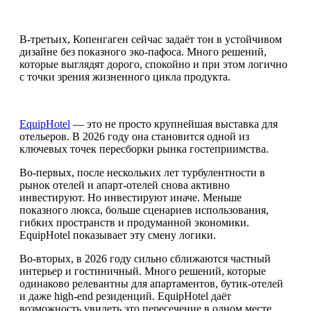
В-третьих, Копенгаген сейчас задаёт тон в устойчивом
дизайне без показного эко-пафоса. Много решений,
которые выглядят дорого, спокойно и при этом логично
с точки зрения жизненного цикла продукта.
EquipHotel
— это не просто крупнейшая выставка для
отельеров. В 2026 году она становится одной из
ключевых точек пересборки рынка гостеприимства.
Во-первых, после нескольких лет турбулентности в
рынок отелей и апарт-отелей снова активно
инвестируют. Но инвестируют иначе. Меньше
показного люкса, больше сценариев использования,
гибких пространств и продуманной экономики.
EquipHotel показывает эту смену логики.
Во-вторых, в 2026 году сильно сближаются частный
интерьер и гостиничный. Много решений, которые
одинаково релевантны для апартаментов, бутик-отелей
и даже high-end резиденций. EquipHotel даёт
возможность увидеть это пересечение в одном месте.