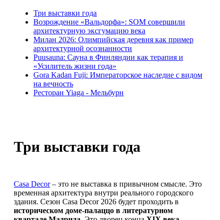
Три выставки года
Возрождение «Вальдорфа»: SOM совершили
архитектурную эксгумацию века
Милан 2026: Олимпийская деревня как пример
архитектурной осознанности
Puusauna: Сауна в Финляндии как терапия и
«Усилитель жизни года»
Gora Kadan Fuji: Императорское наследие с видом
на вечность
Ресторан Yiaga - Мельбурн
Три выставки года
Casa Decor
– это не выставка в привычном смысле. Это
временная архитектура внутри реального городского
здания. Сезон Casa Decor 2026 будет проходить в
историческом доме-палаццо в литературном
квартале Мадрида
. Это дворец конца
XIX века
,