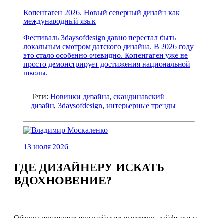
Копенгаген 2026. Новый северный дизайн как
международный язык
Фестиваль 3daysofdesign давно перестал быть
локальным смотром датского дизайна. В 2026 году
это стало особенно очевидно. Копенгаген уже не
просто демонстрирует достижения национальной
школы.
Теги:
Новинки дизайна
,
скандинавский
дизайн
,
3daysofdesign
,
интерьерные тренды
13 июля 2026
ГДЕ ДИЗАЙНЕРУ ИСКАТЬ
ВДОХНОВЕНИЕ?
Обзоры последних европейских выставок, лайфхаки и