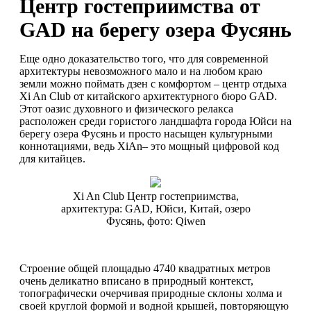
Центр гостеприимства от
GAD на берегу озера Фусянь
Еще одно доказательство того, что для современной
архитектуры невозможного мало и на любом краю
земли можно поймать дзен с комфортом – центр отдыха
Xi An Club от китайского архитектурного бюро GAD.
Этот оазис духовного и физического релакса
расположен среди гористого ландшафта города Юйси на
берегу озера Фусянь и просто насыщен культурными
коннотациями, ведь XiAn– это мощный цифровой код
для китайцев.
Xi An Club Центр гостеприимства,
архитектура: GAD, Юйси, Китай, озеро
Фусянь, фото: Qiwen
Строение общей площадью 4740 квадратных метров
очень деликатно вписано в природный контекст,
топографически очерчивая природные склоны холма и
своей круглой формой и водной крышей, повторяющую