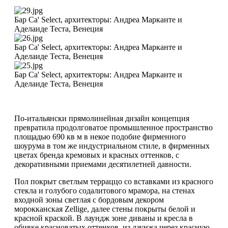
Бар Ca' Select, архитекторы: Андреа Марканте и
Аделаиде Теста, Венеция
Бар Ca' Select, архитекторы: Андреа Марканте и
Аделаиде Теста, Венеция
Бар Ca' Select, архитекторы: Андреа Марканте и
Аделаиде Теста, Венеция
По-итальянски прямолинейная дизайн концепция
превратила продолговатое промышленное пространство
площадью 690 кв м в некое подобие фирменного
шоурума в том же индустриальном стиле, в фирменных
цветах бренда кремовых и красных оттенков, с
декоративными приемами десятилетней давности.
Пол покрыт светлым терраццо со вставками из красного
стекла и голубого содалитового мрамора, на стенах
входной зоны светлая с бордовым декором
морокканская Zellige, далее стены покрыты белой и
красной краской. В лаундж зоне диваны и кресла в
обивке красноватых оттенков, из лаунжа через красную