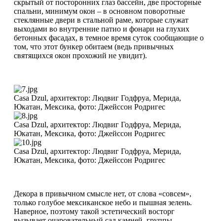
скрытый от посторонних глаз бассейн, две просторные
спальни, минимум окон – в основном поворотные
стеклянные двери в стальной раме, которые служат
выходами во внутренние патио и фонари на глухих
бетонных фасадах, в темное время суток сообщающие о
том, что этот бункер обитаем (ведь привычных
святящихся окон прохожий не увидит).
Casa Dzul, архитектор: Людвиг Годфруа, Мерида,
Юкатан, Мексика, фото: Джейссон Родригес
Casa Dzul, архитектор: Людвиг Годфруа, Мерида,
Юкатан, Мексика, фото: Джейссон Родригес
Casa Dzul, архитектор: Людвиг Годфруа, Мерида,
Юкатан, Мексика, фото: Джейссон Родригес
Декора в привычном смысле нет, от слова «совсем»,
только голубое мексиканское небо и пышная зелень.
Наверное, поэтому такой эстетический восторг
вызывает очаровательный сад камней, группы