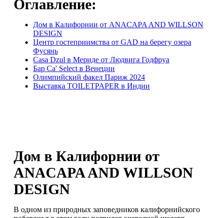
Оглавление:
Дом в Калифорнии от ANACAPA AND WILLSON
DESIGN
Центр гостеприимства от GAD на берегу озера
Фусянь
Casa Dzul в Мериде от Людвига Годфруа
Бар Ca' Select в Венеции
Олимпийский факел Париж 2024
Выставка TOILETPAPER в Индии
Дом в Калифорнии от
ANACAPA AND WILLSON
DESIGN
В одном из природных заповедников калифорнийского