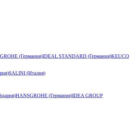
GROHE (Германия)
IDEAL STANDARD (Германия)
KEUCO
рия)
SALINI (Италия)
цария)
HANSGROHE (Германия)
IDEA GROUP