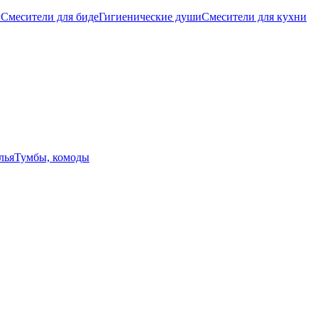
ы
Смесители для биде
Гигиенические души
Смесители для кухни
лья
Тумбы, комоды