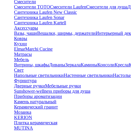
Смесители
Смесители TOTO
Смесители Laufen
Смесители для душа
Д
Сантехника Laufen New Classic
Сантехника Laufen Sonar
Сантехника Laufen Kartell
Аксессуары
Вазы, чаши
Вешалки, ширмы, держатели
Интерьерный дек
Ковры
Кухни
Elmar
Marchi Cucine
Матрасы
Мебель
Витрины, шкафы
Диваны
Зеркала
Камины
Консоли
Кресла
Свет
Напольные светильники
Настенные светильники
Настоль
Фурнитура
Дверные ручки
Мебельные ручки
Sunshower-wellness приборы для душа
Приборы ароматизации
Камень натуральный
Керамический гранит
Мозаика
KERION
Плитка керамическая
MUTINA