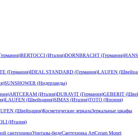
ермания)
BERTOCCI (Италия)
DORNBRACHT (Германия)
HANS
E (Германия)
IDEAL STANDARD (Германия)
LAUFEN (Швейца
я)
SUNSHOWER (Нидерланды)
ния)
ARTCERAM (Италия)
DURAVIT (Германия)
GEBERIT (Швей
я)
LAUFEN (Швейцария)
SIMAS (Италия)
TOTO (Япония)
UFEN (Швейцария)
Косметические зеркала
Зеркальные шкафы
I (Италия)
ной сантехники
Унитазы-биде
Сантехника ArtCeram Monet