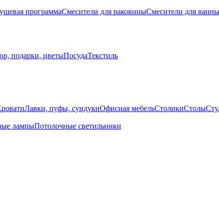
ушевая программа
Смесители для раковины
Смесители для ванн
ор, подарки, цветы
Посуда
Текстиль
Кровати
Лавки, пуфы, сундуки
Офисная мебель
Столики
Столы
Сту
ные лампы
Потолочные светильники