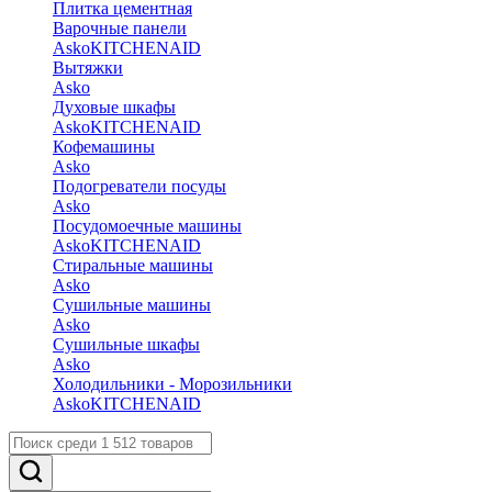
Плитка цементная
Варочные панели
Asko
KITCHENAID
Вытяжки
Asko
Духовые шкафы
Asko
KITCHENAID
Кофемашины
Asko
Подогреватели посуды
Asko
Посудомоечные машины
Asko
KITCHENAID
Стиральные машины
Asko
Сушильные машины
Asko
Сушильные шкафы
Asko
Холодильники - Морозильники
Asko
KITCHENAID