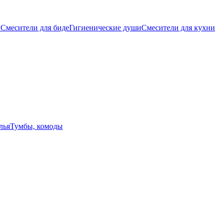
ы
Смесители для биде
Гигиенические души
Смесители для кухни
лья
Тумбы, комоды