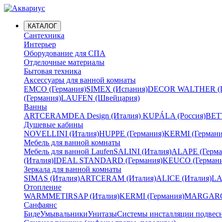
КАТАЛОГ
Сантехника
Интерьер
Оборудование для СПА
Отделочные материалы
Бытовая техника
Аксессуары для ванной комнаты
EMCO (Германия)
SIMEX (Испания)
DECOR WALTHER (Г
(Германия)
LAUFEN (Швейцария)
Ванны
ARTCERAM
DEA Design (Италия)
KUPÁLA (Россия)
BETT
Душевые кабины
NOVELLINI (Италия)
HUPPE (Германия)
KERMI (Германи
Мебель для ванной комнаты
Мебель для ванной Laufen
SALINI (Италия)
ALAPE (Герма
(Италия)
IDEAL STANDARD (Германия)
KEUCO (Германи
Зеркала для ванной комнаты
SIMAS (Италия)
ARTCERAM (Италия)
ALICE (Италия)
LA
Отопление
WARMMET
IRSAP (Италия)
KERMI (Германия)
MARGAROL
Санфаянс
Биде
Умывальники
Унитазы
Системы инсталляции подвес