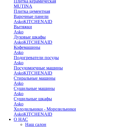
Плитка керамическая
MUTINA
Плитка цементная
Варочные панели
Asko
KITCHENAID
Вытяжки
Asko
Духовые шкафы
Asko
KITCHENAID
Кофемашины
Asko
Подогреватели посуды
Asko
Посудомоечные машины
Asko
KITCHENAID
Стиральные машины
Asko
Сушильные машины
Asko
Сушильные шкафы
Asko
Холодильники - Морозильники
Asko
KITCHENAID
О НАС
Наш салон