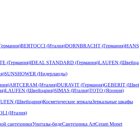
ермания)
BERTOCCI (Италия)
DORNBRACHT (Германия)
HANS
E (Германия)
IDEAL STANDARD (Германия)
LAUFEN (Швейца
я)
SUNSHOWER (Нидерланды)
ния)
ARTCERAM (Италия)
DURAVIT (Германия)
GEBERIT (Швей
я)
LAUFEN (Швейцария)
SIMAS (Италия)
TOTO (Япония)
UFEN (Швейцария)
Косметические зеркала
Зеркальные шкафы
I (Италия)
ной сантехники
Унитазы-биде
Сантехника ArtCeram Monet