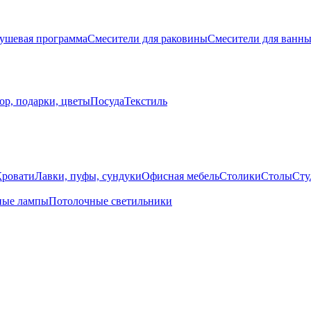
ушевая программа
Смесители для раковины
Смесители для ванн
ор, подарки, цветы
Посуда
Текстиль
Кровати
Лавки, пуфы, сундуки
Офисная мебель
Столики
Столы
Сту
ные лампы
Потолочные светильники