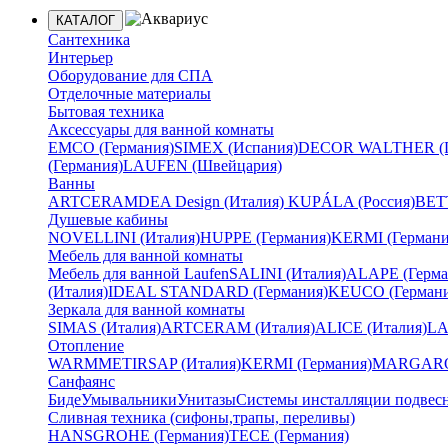
КАТАЛОГ
Сантехника
Интерьер
Оборудование для СПА
Отделочные материалы
Бытовая техника
Аксессуары для ванной комнаты
EMCO (Германия)
SIMEX (Испания)
DECOR WALTHER (Г
(Германия)
LAUFEN (Швейцария)
Ванны
ARTCERAM
DEA Design (Италия)
KUPÁLA (Россия)
BETT
Душевые кабины
NOVELLINI (Италия)
HUPPE (Германия)
KERMI (Германи
Мебель для ванной комнаты
Мебель для ванной Laufen
SALINI (Италия)
ALAPE (Герма
(Италия)
IDEAL STANDARD (Германия)
KEUCO (Германи
Зеркала для ванной комнаты
SIMAS (Италия)
ARTCERAM (Италия)
ALICE (Италия)
LA
Отопление
WARMMET
IRSAP (Италия)
KERMI (Германия)
MARGAROL
Санфаянс
Биде
Умывальники
Унитазы
Системы инсталляции подвес
Сливная техника (сифоны,трапы, переливы)
HANSGROHE (Германия)
TECE (Германия)