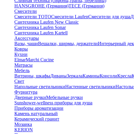
Сливная техника (сифоны,трапы, переливы)
HANSGROHE (Германия)
TECE (Германия)
Смесители
Смесители TOTO
Смесители Laufen
Смесители для душа
Д
Сантехника Laufen New Classic
Сантехника Laufen Sonar
Сантехника Laufen Kartell
Аксессуары
Вазы, чаши
Вешалки, ширмы, держатели
Интерьерный дек
Ковры
Кухни
Elmar
Marchi Cucine
Матрасы
Мебель
Витрины, шкафы
Диваны
Зеркала
Камины
Консоли
Кресла
Свет
Напольные светильники
Настенные светильники
Настоль
Фурнитура
Дверные ручки
Мебельные ручки
Sunshower-wellness приборы для душа
Приборы ароматизации
Камень натуральный
Керамический гранит
Мозаика
KERION