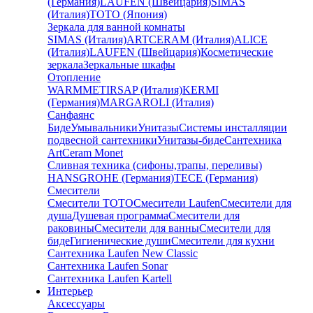
(Германия)
LAUFEN (Швейцария)
SIMAS
(Италия)
TOTO (Япония)
Зеркала для ванной комнаты
SIMAS (Италия)
ARTCERAM (Италия)
ALICE
(Италия)
LAUFEN (Швейцария)
Косметические
зеркала
Зеркальные шкафы
Отопление
WARMMET
IRSAP (Италия)
KERMI
(Германия)
MARGAROLI (Италия)
Санфаянс
Биде
Умывальники
Унитазы
Системы инсталляции
подвесной сантехники
Унитазы-биде
Сантехника
ArtCeram Monet
Сливная техника (сифоны,трапы, переливы)
HANSGROHE (Германия)
TECE (Германия)
Смесители
Смесители TOTO
Смесители Laufen
Смесители для
душа
Душевая программа
Смесители для
раковины
Смесители для ванны
Смесители для
биде
Гигиенические души
Смесители для кухни
Сантехника Laufen New Classic
Сантехника Laufen Sonar
Сантехника Laufen Kartell
Интерьер
Аксессуары