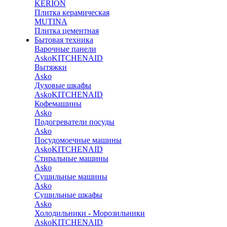
KERION
Плитка керамическая
MUTINA
Плитка цементная
Бытовая техника
Варочные панели
Asko
KITCHENAID
Вытяжки
Asko
Духовые шкафы
Asko
KITCHENAID
Кофемашины
Asko
Подогреватели посуды
Asko
Посудомоечные машины
Asko
KITCHENAID
Стиральные машины
Asko
Сушильные машины
Asko
Сушильные шкафы
Asko
Холодильники - Морозильники
Asko
KITCHENAID