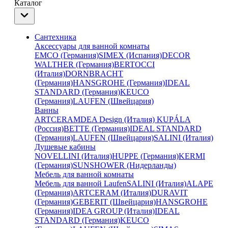
Каталог
Сантехника
Аксессуары для ванной комнаты
EMCO (Германия)
SIMEX (Испания)
DECOR
WALTHER (Германия)
BERTOCCI
(Италия)
DORNBRACHT
(Германия)
HANSGROHE (Германия)
IDEAL
STANDARD (Германия)
KEUCO
(Германия)
LAUFEN (Швейцария)
Ванны
ARTCERAM
DEA Design (Италия)
KUPÁLA
(Россия)
BETTE (Германия)
IDEAL STANDARD
(Германия)
LAUFEN (Швейцария)
SALINI (Италия)
Душевые кабины
NOVELLINI (Италия)
HUPPE (Германия)
KERMI
(Германия)
SUNSHOWER (Нидерланды)
Мебель для ванной комнаты
Мебель для ванной Laufen
SALINI (Италия)
ALAPE
(Германия)
ARTCERAM (Италия)
DURAVIT
(Германия)
GEBERIT (Швейцария)
HANSGROHE
(Германия)
IDEA GROUP (Италия)
IDEAL
STANDARD (Германия)
KEUCO