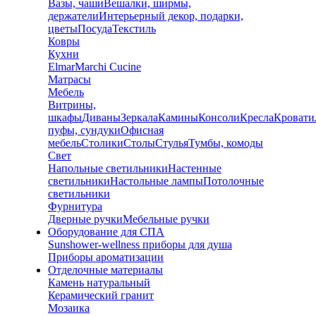
Вазы, чаши
Вешалки, ширмы,
держатели
Интерьерный декор, подарки,
цветы
Посуда
Текстиль
Ковры
Кухни
Elmar
Marchi Cucine
Матрасы
Мебель
Витрины,
шкафы
Диваны
Зеркала
Камины
Консоли
Кресла
Кровати
пуфы, сундуки
Офисная
мебель
Столики
Столы
Стулья
Тумбы, комоды
Свет
Напольные светильники
Настенные
светильники
Настольные лампы
Потолочные
светильники
Фурнитура
Дверные ручки
Мебельные ручки
Оборудование для СПА
Sunshower-wellness приборы для душа
Приборы ароматизации
Отделочные материалы
Камень натуральный
Керамический гранит
Мозаика