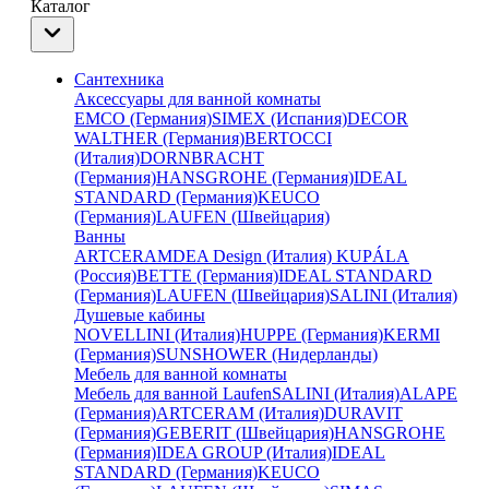
Каталог
Сантехника
Аксессуары для ванной комнаты
EMCO (Германия)
SIMEX (Испания)
DECOR
WALTHER (Германия)
BERTOCCI
(Италия)
DORNBRACHT
(Германия)
HANSGROHE (Германия)
IDEAL
STANDARD (Германия)
KEUCO
(Германия)
LAUFEN (Швейцария)
Ванны
ARTCERAM
DEA Design (Италия)
KUPÁLA
(Россия)
BETTE (Германия)
IDEAL STANDARD
(Германия)
LAUFEN (Швейцария)
SALINI (Италия)
Душевые кабины
NOVELLINI (Италия)
HUPPE (Германия)
KERMI
(Германия)
SUNSHOWER (Нидерланды)
Мебель для ванной комнаты
Мебель для ванной Laufen
SALINI (Италия)
ALAPE
(Германия)
ARTCERAM (Италия)
DURAVIT
(Германия)
GEBERIT (Швейцария)
HANSGROHE
(Германия)
IDEA GROUP (Италия)
IDEAL
STANDARD (Германия)
KEUCO