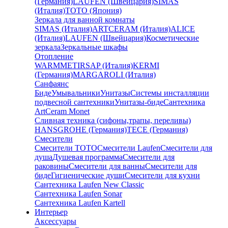
(Германия)
LAUFEN (Швейцария)
SIMAS
(Италия)
TOTO (Япония)
Зеркала для ванной комнаты
SIMAS (Италия)
ARTCERAM (Италия)
ALICE
(Италия)
LAUFEN (Швейцария)
Косметические
зеркала
Зеркальные шкафы
Отопление
WARMMET
IRSAP (Италия)
KERMI
(Германия)
MARGAROLI (Италия)
Санфаянс
Биде
Умывальники
Унитазы
Системы инсталляции
подвесной сантехники
Унитазы-биде
Сантехника
ArtCeram Monet
Сливная техника (сифоны,трапы, переливы)
HANSGROHE (Германия)
TECE (Германия)
Смесители
Смесители TOTO
Смесители Laufen
Смесители для
душа
Душевая программа
Смесители для
раковины
Смесители для ванны
Смесители для
биде
Гигиенические души
Смесители для кухни
Сантехника Laufen New Classic
Сантехника Laufen Sonar
Сантехника Laufen Kartell
Интерьер
Аксессуары