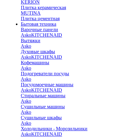
KERION
Плитка керамическая
MUTINA
Плитка цементная
Бытовая техника
Варочные панели
Asko
KITCHENAID
Вытяжки
Asko
Духовые шкафы
Asko
KITCHENAID
Кофемашины
Asko
Подогреватели посуды
Asko
Посудомоечные машины
Asko
KITCHENAID
Стиральные машины
Asko
Сушильные машины
Asko
Сушильные шкафы
Asko
Холодильники - Морозильники
Asko
KITCHENAID