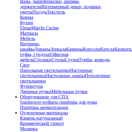
Вазы, чаши
Вешалки, ширмы,
держатели
Интерьерный декор, подарки,
цветы
Посуда
Текстиль
Ковры
Кухни
Elmar
Marchi Cucine
Матрасы
Мебель
Витрины,
шкафы
Диваны
Зеркала
Камины
Консоли
Кресла
Кровати
пуфы, сундуки
Офисная
мебель
Столики
Столы
Стулья
Тумбы, комоды
Свет
Напольные светильники
Настенные
светильники
Настольные лампы
Потолочные
светильники
Фурнитура
Дверные ручки
Мебельные ручки
Оборудование для СПА
Sunshower-wellness приборы для душа
Приборы ароматизации
Отделочные материалы
Камень натуральный
Керамический гранит
Мозаика