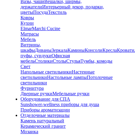
Вазы, чаши
Вешалки, ширмы,
держатели
Интерьерный декор, подарки,
цветы
Посуда
Текстиль
Ковры
Кухни
Elmar
Marchi Cucine
Матрасы
Мебель
Витрины,
шкафы
Диваны
Зеркала
Камины
Консоли
Кресла
Кровати
пуфы, сундуки
Офисная
мебель
Столики
Столы
Стулья
Тумбы, комоды
Свет
Напольные светильники
Настенные
светильники
Настольные лампы
Потолочные
светильники
Фурнитура
Дверные ручки
Мебельные ручки
Оборудование для СПА
Sunshower-wellness приборы для душа
Приборы ароматизации
Отделочные материалы
Камень натуральный
Керамический гранит
Мозаика