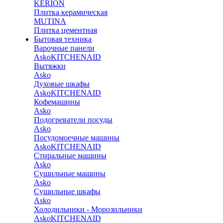
KERION
Плитка керамическая
MUTINA
Плитка цементная
Бытовая техника
Варочные панели
Asko
KITCHENAID
Вытяжки
Asko
Духовые шкафы
Asko
KITCHENAID
Кофемашины
Asko
Подогреватели посуды
Asko
Посудомоечные машины
Asko
KITCHENAID
Стиральные машины
Asko
Сушильные машины
Asko
Сушильные шкафы
Asko
Холодильники - Морозильники
Asko
KITCHENAID