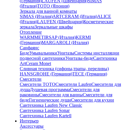
(Германия)
LAUFEN (Швейцария)
SIMAS
(Италия)
TOTO (Япония)
Зеркала для ванной комнаты
SIMAS (Италия)
ARTCERAM (Италия)
ALICE
(Италия)
LAUFEN (Швейцария)
Косметические
зеркала
Зеркальные шкафы
Отопление
WARMMET
IRSAP (Италия)
KERMI
(Германия)
MARGAROLI (Италия)
Санфаянс
Биде
Умывальники
Унитазы
Системы инсталляции
подвесной сантехники
Унитазы-биде
Сантехника
ArtCeram Monet
Сливная техника (сифоны,трапы, переливы)
HANSGROHE (Германия)
TECE (Германия)
Смесители
Смесители TOTO
Смесители Laufen
Смесители для
душа
Душевая программа
Смесители для
раковины
Смесители для ванны
Смесители для
биде
Гигиенические души
Смесители для кухни
Сантехника Laufen New Classic
Сантехника Laufen Sonar
Сантехника Laufen Kartell
Интерьер
Аксессуары