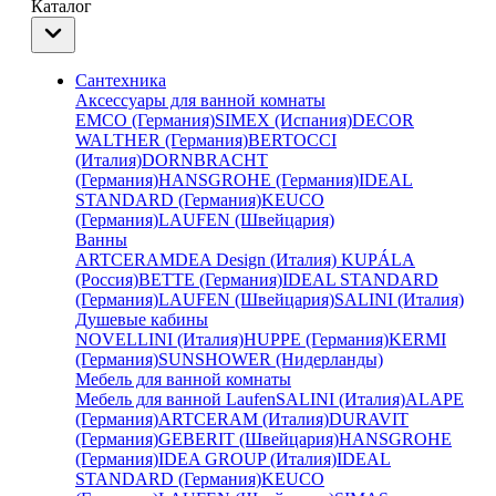
Каталог
Сантехника
Аксессуары для ванной комнаты
EMCO (Германия)
SIMEX (Испания)
DECOR
WALTHER (Германия)
BERTOCCI
(Италия)
DORNBRACHT
(Германия)
HANSGROHE (Германия)
IDEAL
STANDARD (Германия)
KEUCO
(Германия)
LAUFEN (Швейцария)
Ванны
ARTCERAM
DEA Design (Италия)
KUPÁLA
(Россия)
BETTE (Германия)
IDEAL STANDARD
(Германия)
LAUFEN (Швейцария)
SALINI (Италия)
Душевые кабины
NOVELLINI (Италия)
HUPPE (Германия)
KERMI
(Германия)
SUNSHOWER (Нидерланды)
Мебель для ванной комнаты
Мебель для ванной Laufen
SALINI (Италия)
ALAPE
(Германия)
ARTCERAM (Италия)
DURAVIT
(Германия)
GEBERIT (Швейцария)
HANSGROHE
(Германия)
IDEA GROUP (Италия)
IDEAL
STANDARD (Германия)
KEUCO