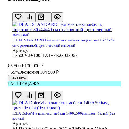
IDEAL STANDARD Tesi комплект мебели: подстолье 80x44x49
см с раковиной, цвет: черный матовый
Артикул:
T3509V3+T0051ZT+EE23033967
85 500
₽
190 000
₽
- 55%
Экономия 104 500
₽
Заказать
РАСПРОДАЖА
IDEA DolceVita комплект мебели 1400x500мм, цвет: белый (без
зеркал)
Артикул:
VLI135 + VLC335 + VTB15 + TMS50A + MVAS