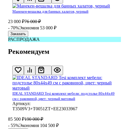
Манекен-вешалка для банных халатов, черный
23 000
₽
76 000
₽
- 70%
Экономия 53 000
₽
Заказать
РАСПРОДАЖА
Рекомендуем
IDEAL STANDARD Tesi комплект мебели: подстолье 80x44x49
см с раковиной, цвет: черный матовый
Артикул:
T3509V3+T0051ZT+EE23033967
85 500
₽
190 000
₽
- 55%
Экономия 104 500
₽