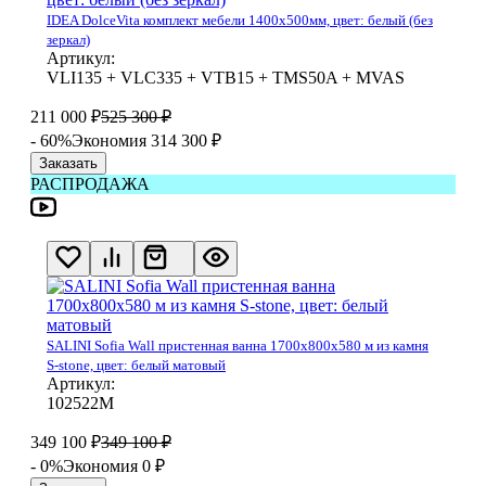
IDEA DolceVita комплект мебели 1400x500мм, цвет: белый (без
зеркал)
Артикул:
VLI135 + VLC335 + VTB15 + TMS50A + MVAS
211 000
₽
525 300
₽
- 60%
Экономия 314 300
₽
Заказать
РАСПРОДАЖА
SALINI Sofia Wall пристенная ванна 1700х800х580 м из камня
S-stone, цвет: белый матовый
Артикул:
102522М
349 100
₽
349 100
₽
- 0%
Экономия 0
₽