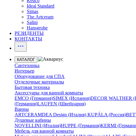
Keuco
Ideal Standard
Simas
The.Artceram
Salini
Hansgrohe
РЕЗИДЕНТЫ
КОНТАКТЫ
КАТАЛОГ
Сантехника
Интерьер
Оборудование для СПА
Отделочные материалы
Бытовая техника
Аксессуары для ванной комнаты
EMCO (Германия)
SIMEX (Испания)
DECOR WALTHER (Г
(Германия)
LAUFEN (Швейцария)
Ванны
ARTCERAM
DEA Design (Италия)
KUPÁLA (Россия)
BETT
Душевые кабины
NOVELLINI (Италия)
HUPPE (Германия)
KERMI (Германи
Мебель для ванной комнаты