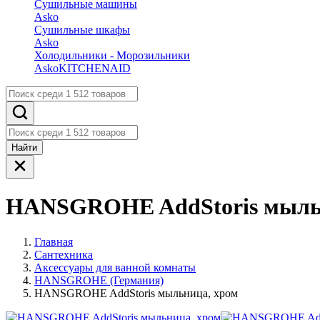
Сушильные машины
Asko
Сушильные шкафы
Asko
Холодильники - Морозильники
Asko
KITCHENAID
Найти
HANSGROHE AddStoris мыль
Главная
Сантехника
Аксессуары для ванной комнаты
HANSGROHE (Германия)
HANSGROHE AddStoris мыльница, хром