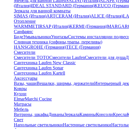
Мебель для ванной Laufen
SALINI (Италия)
ALAPE (Герма
(Италия)
IDEAL STANDARD (Германия)
KEUCO (Германи
Зеркала для ванной комнаты
SIMAS (Италия)
ARTCERAM (Италия)
ALICE (Италия)
LA
Отопление
WARMMET
IRSAP (Италия)
KERMI (Германия)
MARGAROL
Санфаянс
Биде
Умывальники
Унитазы
Системы инсталляции подвес
Сливная техника (сифоны,трапы, переливы)
HANSGROHE (Германия)
TECE (Германия)
Смесители
Смесители TOTO
Смесители Laufen
Смесители для душа
Д
Сантехника Laufen New Classic
Сантехника Laufen Sonar
Сантехника Laufen Kartell
Аксессуары
Вазы, чаши
Вешалки, ширмы, держатели
Интерьерный дек
Ковры
Кухни
Elmar
Marchi Cucine
Матрасы
Мебель
Витрины, шкафы
Диваны
Зеркала
Камины
Консоли
Кресла
Свет
Напольные светильники
Настенные светильники
Настоль