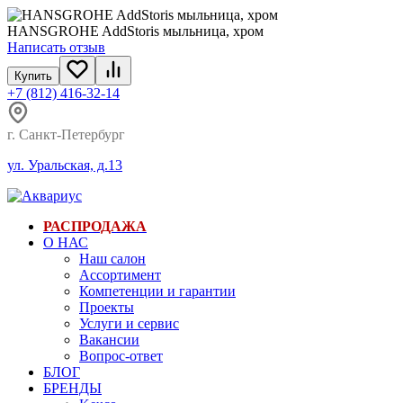
HANSGROHE AddStoris мыльница, хром
Написать отзыв
Купить
+7 (812) 416-32-14
г. Санкт-Петербург
ул. Уральская, д.13
РАСПРОДАЖА
О НАС
Наш салон
Ассортимент
Компетенции и гарантии
Проекты
Услуги и сервис
Вакансии
Вопрос-ответ
БЛОГ
БРЕНДЫ