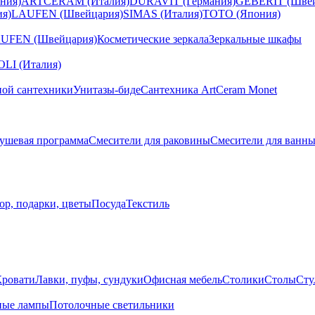
ния)
ARTCERAM (Италия)
DURAVIT (Германия)
GEBERIT (Швей
я)
LAUFEN (Швейцария)
SIMAS (Италия)
TOTO (Япония)
UFEN (Швейцария)
Косметические зеркала
Зеркальные шкафы
I (Италия)
ной сантехники
Унитазы-биде
Сантехника ArtCeram Monet
ушевая программа
Смесители для раковины
Смесители для ванн
ор, подарки, цветы
Посуда
Текстиль
Кровати
Лавки, пуфы, сундуки
Офисная мебель
Столики
Столы
Сту
ные лампы
Потолочные светильники