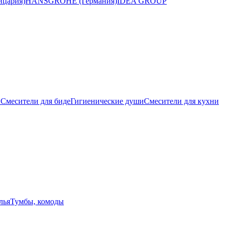
цария)
HANSGROHE (Германия)
IDEA GROUP
ы
Смесители для биде
Гигиенические души
Смесители для кухни
лья
Тумбы, комоды