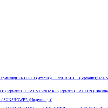
ермания)
BERTOCCI (Италия)
DORNBRACHT (Германия)
HANS
E (Германия)
IDEAL STANDARD (Германия)
LAUFEN (Швейца
я)
SUNSHOWER (Нидерланды)