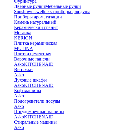
Фурнитура
Дверные ручки
Мебельные ручки
Sunshower-wellness приборы для душа
Приборы ароматизации
Камень натуральный
Керамический гранит
Мозаика
KERION
Плитка керамическая
MUTINA
Плитка цементная
Варочные панели
Asko
KITCHENAID
Вытяжки
Asko
Духовые шкафы
Asko
KITCHENAID
Кофемашины
Asko
Подогреватели посуды
Asko
Посудомоечные машины
Asko
KITCHENAID
Стиральные машины
Asko