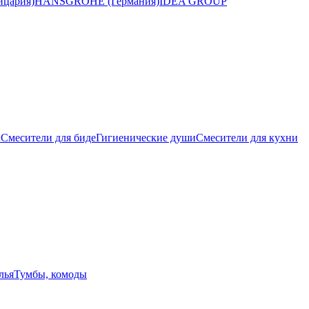
цария)
HANSGROHE (Германия)
IDEA GROUP
ы
Смесители для биде
Гигиенические души
Смесители для кухни
лья
Тумбы, комоды