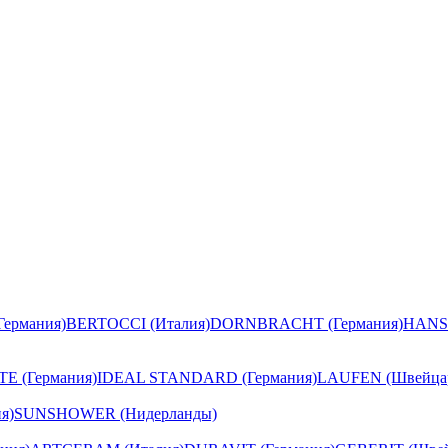
ермания)
BERTOCCI (Италия)
DORNBRACHT (Германия)
HANS
E (Германия)
IDEAL STANDARD (Германия)
LAUFEN (Швейца
я)
SUNSHOWER (Нидерланды)