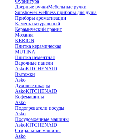
Фурнитура
Дверные ручки
Мебельные ручки
Sunshower-wellness приборы для душа
Приборы ароматизации
Камень натуральный
Керамический гранит
Мозаика
KERION
Плитка керамическая
MUTINA
Плитка цементная
Варочные панели
Asko
KITCHENAID
Вытяжки
Asko
Духовые шкафы
Asko
KITCHENAID
Кофемашины
Asko
Подогреватели посуды
Asko
Посудомоечные машины
Asko
KITCHENAID
Стиральные машины
Asko