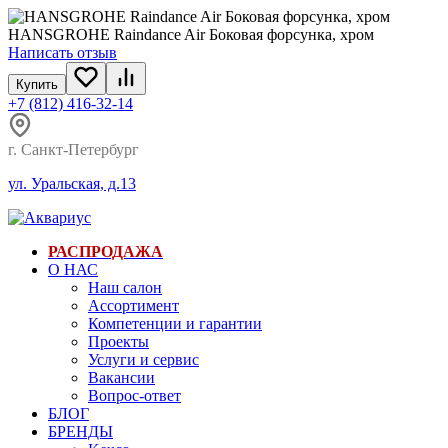
HANSGROHE Raindance Air Боковая форсунка, хром
Написать отзыв
Купить
+7 (812) 416-32-14
г. Санкт-Петербург
ул. Уральская, д.13
РАСПРОДАЖА
О НАС
Наш салон
Ассортимент
Компетенции и гарантии
Проекты
Услуги и сервис
Вакансии
Вопрос-ответ
БЛОГ
БРЕНДЫ