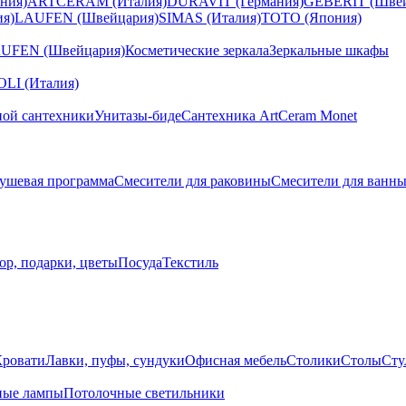
ния)
ARTCERAM (Италия)
DURAVIT (Германия)
GEBERIT (Швей
я)
LAUFEN (Швейцария)
SIMAS (Италия)
TOTO (Япония)
UFEN (Швейцария)
Косметические зеркала
Зеркальные шкафы
I (Италия)
ной сантехники
Унитазы-биде
Сантехника ArtCeram Monet
ушевая программа
Смесители для раковины
Смесители для ванн
ор, подарки, цветы
Посуда
Текстиль
Кровати
Лавки, пуфы, сундуки
Офисная мебель
Столики
Столы
Сту
ные лампы
Потолочные светильники