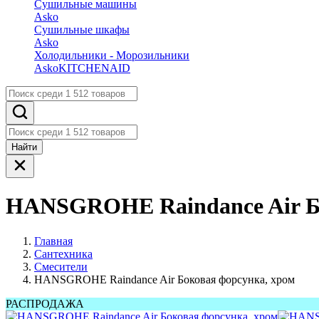
Сушильные машины
Asko
Сушильные шкафы
Asko
Холодильники - Морозильники
Asko
KITCHENAID
Найти
HANSGROHE Raindance Air Бо
Главная
Сантехника
Смесители
HANSGROHE Raindance Air Боковая форсунка, хром
РАСПРОДАЖА