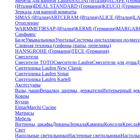
Мебель для ванной Laufen
SALINI (Италия)
ALAPE (Герма
(Италия)
IDEAL STANDARD (Германия)
KEUCO (Германи
Зеркала для ванной комнаты
SIMAS (Италия)
ARTCERAM (Италия)
ALICE (Италия)
LA
Отопление
WARMMET
IRSAP (Италия)
KERMI (Германия)
MARGAROL
Санфаянс
Биде
Умывальники
Унитазы
Системы инсталляции подвес
Сливная техника (сифоны,трапы, переливы)
HANSGROHE (Германия)
TECE (Германия)
Смесители
Смесители TOTO
Смесители Laufen
Смесители для душа
Д
Сантехника Laufen New Classic
Сантехника Laufen Sonar
Сантехника Laufen Kartell
Аксессуары
Вазы, чаши
Вешалки, ширмы, держатели
Интерьерный дек
Ковры
Кухни
Elmar
Marchi Cucine
Матрасы
Мебель
Витрины, шкафы
Диваны
Зеркала
Камины
Консоли
Кресла
Свет
Напольные светильники
Настенные светильники
Настоль