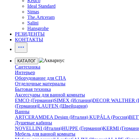
Keuco
Ideal Standard
Simas
The.Artceram
Salini
Hansgrohe
РЕЗИДЕНТЫ
КОНТАКТЫ
КАТАЛОГ
Сантехника
Интерьер
Оборудование для СПА
Отделочные материалы
Бытовая техника
Аксессуары для ванной комнаты
EMCO (Германия)
SIMEX (Испания)
DECOR WALTHER (Г
(Германия)
LAUFEN (Швейцария)
Ванны
ARTCERAM
DEA Design (Италия)
KUPÁLA (Россия)
BETT
Душевые кабины
NOVELLINI (Италия)
HUPPE (Германия)
KERMI (Германи
Мебель для ванной комнаты