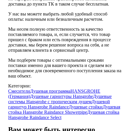
доставка до пункта ТК в таком случае
бесплатная
.
У нас вы можете выбрать любой удобный способ
оплаты: наличным или безналичным расчетом.
Мы несем полную ответственность за качество
поставляемого товара, и, если случается, что товар
пришел с браком или есть повреждения в процессе
доставки, мы берем решение вопроса на себя, а не
отправляем клиента в сервисный центр.
Мы подберем товары с оптимальными сроками
поставки именно для вашего проекта и сделаем все
необходимое для своевременного поступления заказа на
ваш объект.
Категории:
Смесители
Душевая программа
HANSGROHE
(Германия)
Душевые гарнитуры Hansgrohe
Душевые
системы Hansgrohe с тропическим душем
Душевой
гарнитур Hansgrohe Raindance
Душевые стойки
Душевая
стойка Hansgrohe Raindance Showerpipe
Душевая стойка
Hansgrohe Raindance Select
Вам может быть интересно