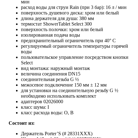
мин
расход воды для струи Rain (при 3 бар): 16 л / мин
поверхность душевого диска: хром или белый
длина держателя для душа: 380 мм
термостат ShowerTablet Select 300
поверхность полочки: хром или белый
изолированная подача воды
предохранительный ограничитель при 40° C
регулируемый ограничитель температуры горячей
воды
пользовательское управление посредством кнопки
Select
вид монтажа: наружный монтаж
величина соединения DN15
соединительная резьба G ½
межосевое подключение 150 мм ± 12 мм
для установки на соединительную резьбу G ½
необходимо использовать комплект
адаптеров 02026000
класс шума: I
класс расхода воды: O, B
Cостоит из:
Держатель Porter’S (# 28331XXX)