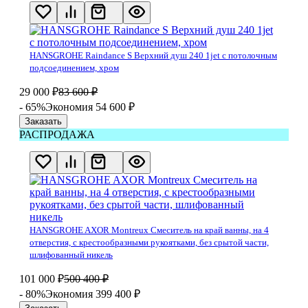
HANSGROHE Raindance S Верхний душ 240 1jet с потолочным
подсоединением, хром
29 000
₽
83 600
₽
- 65%
Экономия 54 600
₽
Заказать
РАСПРОДАЖА
HANSGROHE AXOR Montreux Смеситель на край ванны, на 4
отверстия, с крестообразными рукоятками, без срытой части,
шлифованный никель
101 000
₽
500 400
₽
- 80%
Экономия 399 400
₽