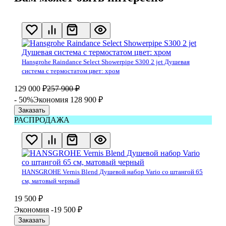
Hansgrohe Raindance Select Showerpipe S300 2 jet Душевая
система с термостатом цвет: хром
129 000
₽
257 900
₽
- 50%
Экономия 128 900
₽
Заказать
РАСПРОДАЖА
HANSGROHE Vernis Blend Душевой набор Vario cо штангой 65
см, матовый черный
19 500
₽
Экономия -19 500
₽
Заказать