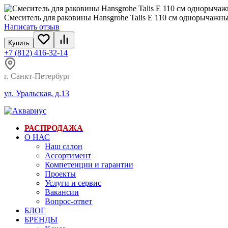
Смеситель для раковины Hansgrohe Talis E 110 см однорычажный
Написать отзыв
Купить
+7 (812) 416-32-14
г. Санкт-Петербург
ул. Уральская, д.13
РАСПРОДАЖА
О НАС
Наш салон
Ассортимент
Компетенции и гарантии
Проекты
Услуги и сервис
Вакансии
Вопрос-ответ
БЛОГ
БРЕНДЫ