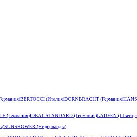
ермания)
BERTOCCI (Италия)
DORNBRACHT (Германия)
HANS
E (Германия)
IDEAL STANDARD (Германия)
LAUFEN (Швейца
я)
SUNSHOWER (Нидерланды)