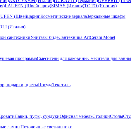
ния)
ARTCERAM (Италия)
DURAVIT (Германия)
GEBERIT (Швей
я)
LAUFEN (Швейцария)
SIMAS (Италия)
TOTO (Япония)
UFEN (Швейцария)
Косметические зеркала
Зеркальные шкафы
I (Италия)
ной сантехники
Унитазы-биде
Сантехника ArtCeram Monet
ушевая программа
Смесители для раковины
Смесители для ванн
ор, подарки, цветы
Посуда
Текстиль
Кровати
Лавки, пуфы, сундуки
Офисная мебель
Столики
Столы
Сту
ные лампы
Потолочные светильники