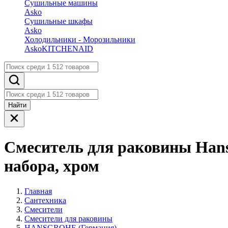
Сушильные машины
Asko
Сушильные шкафы
Asko
Холодильники - Морозильники
Asko
KITCHENAID
Найти
Смеситель для раковины Hansg
набора, хром
Главная
Сантехника
Смесители
Смесители для раковины
HANSGROHE (Германия)