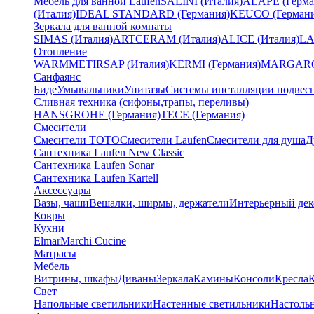
Мебель для ванной Laufen
SALINI (Италия)
ALAPE (Герма
(Италия)
IDEAL STANDARD (Германия)
KEUCO (Германи
Зеркала для ванной комнаты
SIMAS (Италия)
ARTCERAM (Италия)
ALICE (Италия)
LA
Отопление
WARMMET
IRSAP (Италия)
KERMI (Германия)
MARGAROL
Санфаянс
Биде
Умывальники
Унитазы
Системы инсталляции подвес
Сливная техника (сифоны,трапы, переливы)
HANSGROHE (Германия)
TECE (Германия)
Смесители
Смесители TOTO
Смесители Laufen
Смесители для душа
Д
Сантехника Laufen New Classic
Сантехника Laufen Sonar
Сантехника Laufen Kartell
Аксессуары
Вазы, чаши
Вешалки, ширмы, держатели
Интерьерный дек
Ковры
Кухни
Elmar
Marchi Cucine
Матрасы
Мебель
Витрины, шкафы
Диваны
Зеркала
Камины
Консоли
Кресла
Свет
Напольные светильники
Настенные светильники
Настоль