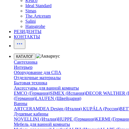
Keuco
Ideal Standard
Simas
The.Artceram
Salini
Hansgrohe
РЕЗИДЕНТЫ
КОНТАКТЫ
КАТАЛОГ
Сантехника
Интерьер
Оборудование для СПА
Отделочные материалы
Бытовая техника
Аксессуары для ванной комнаты
EMCO (Германия)
SIMEX (Испания)
DECOR WALTHER (Г
(Германия)
LAUFEN (Швейцария)
Ванны
ARTCERAM
DEA Design (Италия)
KUPÁLA (Россия)
BETT
Душевые кабины
NOVELLINI (Италия)
HUPPE (Германия)
KERMI (Германи
Мебель для ванной комнаты