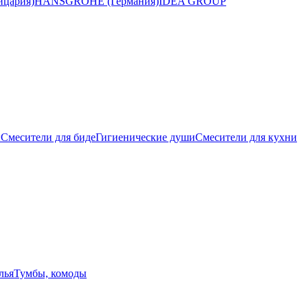
цария)
HANSGROHE (Германия)
IDEA GROUP
ы
Смесители для биде
Гигиенические души
Смесители для кухни
лья
Тумбы, комоды