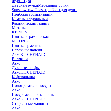
Фурнитура
Дверные ручки
Мебельные ручки
Sunshower-wellness приборы для душа
Приборы ароматизации
Камень натуральный
Керамический гранит
Мозаика
KERION
Плитка керамическая
MUTINA
Плитка цементная
Варочные панели
Asko
KITCHENAID
Вытяжки
Asko
Духовые шкафы
Asko
KITCHENAID
Кофемашины
Asko
Подогреватели посуды
Asko
Посудомоечные машины
Asko
KITCHENAID
Стиральные машины
Asko