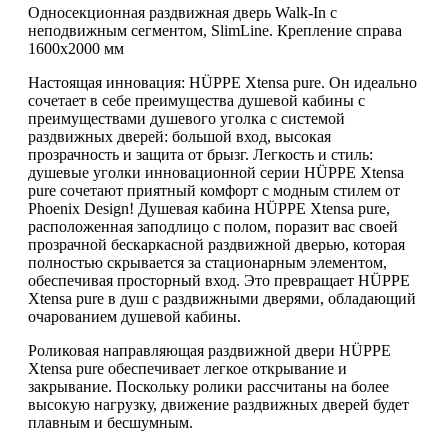
Односекционная раздвижная дверь Walk-In с
неподвижным сегментом, SlimLine. Крепление справа
1600х2000 мм
Настоящая инновация: HÜPPE Xtensa pure. Он идеально
сочетает в себе преимущества душевой кабины с
преимуществами душевого уголка с системой
раздвижных дверей: большой вход, высокая
прозрачность и защита от брызг. Легкость и стиль:
душевые уголки инновационной серии HÜPPE Xtensa
pure сочетают приятный комфорт с модным стилем от
Phoenix Design! Душевая кабина HÜPPE Xtensa pure,
расположенная заподлицо с полом, поразит вас своей
прозрачной бескаркасной раздвижной дверью, которая
полностью скрывается за стационарным элементом,
обеспечивая просторный вход. Это превращает HÜPPE
Xtensa pure в душ с раздвижными дверями, обладающий
очарованием душевой кабины.
Роликовая направляющая раздвижной двери HÜPPE
Xtensa pure обеспечивает легкое открывание и
закрывание. Поскольку ролики рассчитаны на более
высокую нагрузку, движение раздвижных дверей будет
плавным и бесшумным.