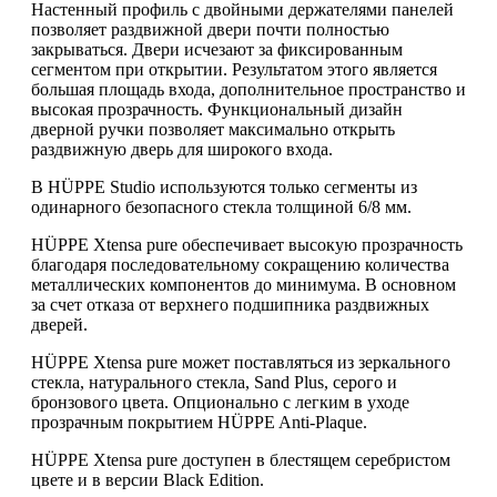
Настенный профиль с двойными держателями панелей
позволяет раздвижной двери почти полностью
закрываться. Двери исчезают за фиксированным
сегментом при открытии. Результатом этого является
большая площадь входа, дополнительное пространство и
высокая прозрачность. Функциональный дизайн
дверной ручки позволяет максимально открыть
раздвижную дверь для широкого входа.
В HÜPPE Studio используются только сегменты из
одинарного безопасного стекла толщиной 6/8 мм.
HÜPPE Xtensa pure обеспечивает высокую прозрачность
благодаря последовательному сокращению количества
металлических компонентов до минимума. В основном
за счет отказа от верхнего подшипника раздвижных
дверей.
HÜPPE Xtensa pure может поставляться из зеркального
стекла, натурального стекла, Sand Plus, серого и
бронзового цвета. Опционально с легким в уходе
прозрачным покрытием HÜPPE Anti-Plaque.
HÜPPE Xtensa pure доступен в блестящем серебристом
цвете и в версии Black Edition.