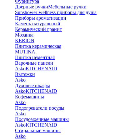
Фурнитура
Дверные ручки
Мебельные ручки
Sunshower-wellness приборы для душа
Приборы ароматизации
Камень натуральный
Керамический гранит
Мозаика
KERION
Плитка керамическая
MUTINA
Плитка цементная
Варочные панели
Asko
KITCHENAID
Вытяжки
Asko
Духовые шкафы
Asko
KITCHENAID
Кофемашины
Asko
Подогреватели посуды
Asko
Посудомоечные машины
Asko
KITCHENAID
Стиральные машины
Asko