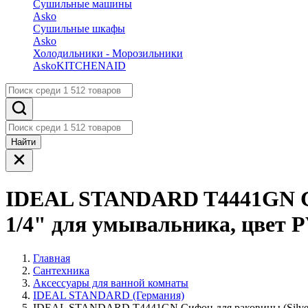
Сушильные машины
Asko
Сушильные шкафы
Asko
Холодильники - Морозильники
Asko
KITCHENAID
Найти
IDEAL STANDARD T4441GN Сиф
1/4" для умывальника, цвет P
Главная
Сантехника
Аксессуары для ванной комнаты
IDEAL STANDARD (Германия)
IDEAL STANDARD T4441GN Сифон для раковины (Silver St