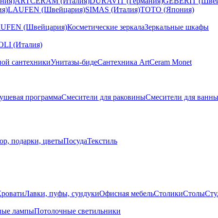
ния)
ARTCERAM (Италия)
DURAVIT (Германия)
GEBERIT (Швей
я)
LAUFEN (Швейцария)
SIMAS (Италия)
TOTO (Япония)
UFEN (Швейцария)
Косметические зеркала
Зеркальные шкафы
I (Италия)
ной сантехники
Унитазы-биде
Сантехника ArtCeram Monet
ушевая программа
Смесители для раковины
Смесители для ванн
ор, подарки, цветы
Посуда
Текстиль
Кровати
Лавки, пуфы, сундуки
Офисная мебель
Столики
Столы
Сту
ные лампы
Потолочные светильники