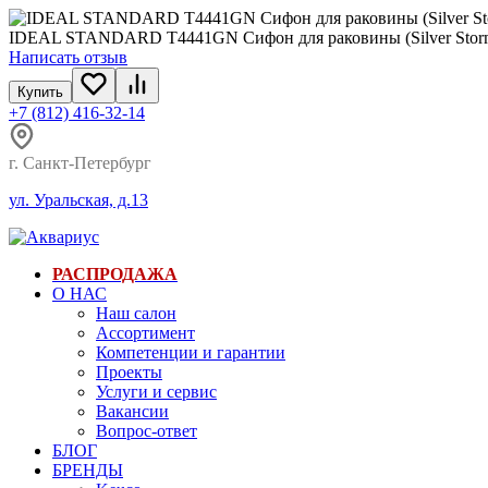
IDEAL STANDARD T4441GN Сифон для раковины (Silver Storm). 
Написать отзыв
Купить
+7 (812) 416-32-14
г. Санкт-Петербург
ул. Уральская, д.13
РАСПРОДАЖА
О НАС
Наш салон
Ассортимент
Компетенции и гарантии
Проекты
Услуги и сервис
Вакансии
Вопрос-ответ
БЛОГ
БРЕНДЫ