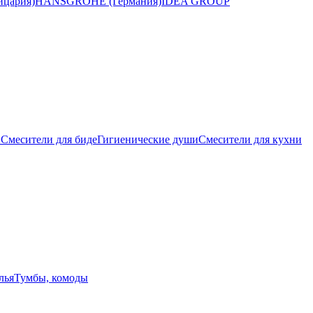
цария)
HANSGROHE (Германия)
IDEA GROUP
ы
Смесители для биде
Гигиенические души
Смесители для кухни
лья
Тумбы, комоды