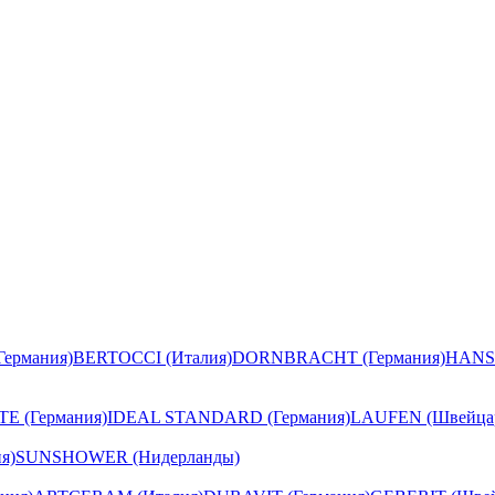
ермания)
BERTOCCI (Италия)
DORNBRACHT (Германия)
HANS
E (Германия)
IDEAL STANDARD (Германия)
LAUFEN (Швейца
я)
SUNSHOWER (Нидерланды)