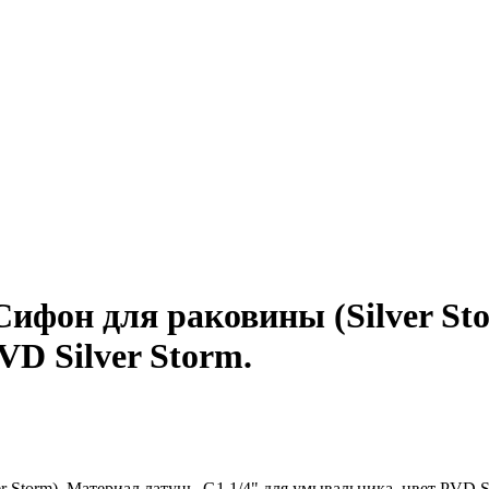
он для раковины (Silver Sto
VD Silver Storm.
orm). Материал латунь, G1 1/4" для умывальника, цвет PVD Sil