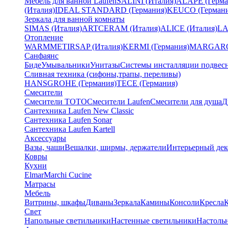
Мебель для ванной Laufen
SALINI (Италия)
ALAPE (Герма
(Италия)
IDEAL STANDARD (Германия)
KEUCO (Германи
Зеркала для ванной комнаты
SIMAS (Италия)
ARTCERAM (Италия)
ALICE (Италия)
LA
Отопление
WARMMET
IRSAP (Италия)
KERMI (Германия)
MARGAROL
Санфаянс
Биде
Умывальники
Унитазы
Системы инсталляции подвес
Сливная техника (сифоны,трапы, переливы)
HANSGROHE (Германия)
TECE (Германия)
Смесители
Смесители TOTO
Смесители Laufen
Смесители для душа
Д
Сантехника Laufen New Classic
Сантехника Laufen Sonar
Сантехника Laufen Kartell
Аксессуары
Вазы, чаши
Вешалки, ширмы, держатели
Интерьерный дек
Ковры
Кухни
Elmar
Marchi Cucine
Матрасы
Мебель
Витрины, шкафы
Диваны
Зеркала
Камины
Консоли
Кресла
Свет
Напольные светильники
Настенные светильники
Настоль