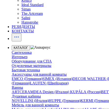
Keuco
Ideal Standard
Simas
The.Artceram
Salini
Hansgrohe
РЕЗИДЕНТЫ
КОНТАКТЫ
КАТАЛОГ
Сантехника
Интерьер
Оборудование для СПА
Отделочные материалы
Бытовая техника
Аксессуары для ванной комнаты
EMCO (Германия)
SIMEX (Испания)
DECOR WALTHER (Г
(Германия)
LAUFEN (Швейцария)
Ванны
ARTCERAM
DEA Design (Италия)
KUPÁLA (Россия)
BETT
Душевые кабины
NOVELLINI (Италия)
HUPPE (Германия)
KERMI (Германи
Мебель для ванной комнаты