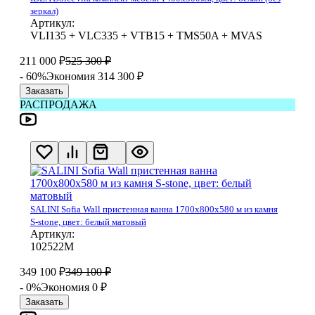
зеркал)
Артикул:
VLI135 + VLC335 + VTB15 + TMS50A + MVAS
211 000
₽
525 300
₽
- 60%
Экономия 314 300
₽
Заказать
РАСПРОДАЖА
SALINI Sofia Wall пристенная ванна 1700х800х580 м из камня
S-stone, цвет: белый матовый
Артикул:
102522М
349 100
₽
349 100
₽
- 0%
Экономия 0
₽
Заказать