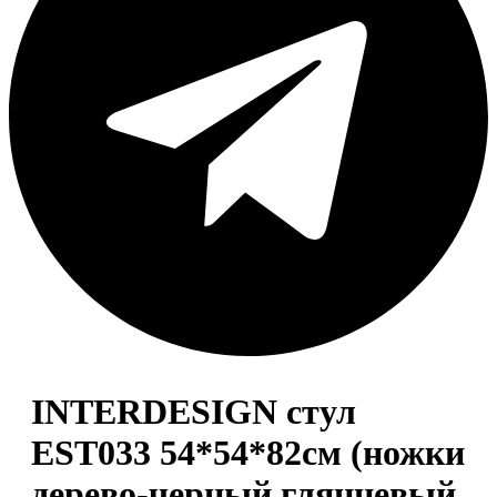
INTERDESIGN cтул
EST033 54*54*82см (ножки
дерево-черный глянцевый