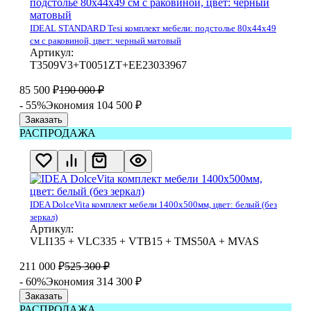
IDEAL STANDARD Tesi комплект мебели: подстолье 80x44x49
см с раковиной, цвет: черный матовый
Артикул:
T3509V3+T0051ZT+EE23033967
85 500
₽
190 000
₽
- 55%
Экономия 104 500
₽
Заказать
РАСПРОДАЖА
IDEA DolceVita комплект мебели 1400x500мм, цвет: белый (без
зеркал)
Артикул:
VLI135 + VLC335 + VTB15 + TMS50A + MVAS
211 000
₽
525 300
₽
- 60%
Экономия 314 300
₽
Заказать
РАСПРОДАЖА