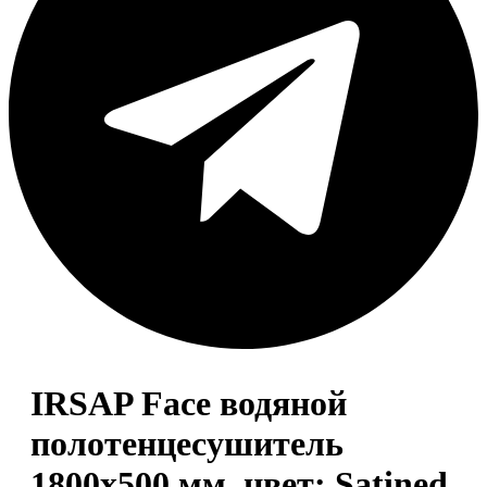
IRSAP Face водяной
полотенцесушитель
1800x500 мм, цвет: Satined