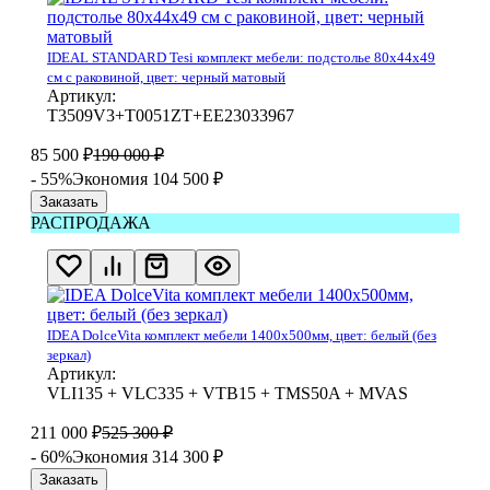
IDEAL STANDARD Tesi комплект мебели: подстолье 80x44x49
см с раковиной, цвет: черный матовый
Артикул:
T3509V3+T0051ZT+EE23033967
85 500
₽
190 000
₽
- 55%
Экономия 104 500
₽
Заказать
РАСПРОДАЖА
IDEA DolceVita комплект мебели 1400x500мм, цвет: белый (без
зеркал)
Артикул:
VLI135 + VLC335 + VTB15 + TMS50A + MVAS
211 000
₽
525 300
₽
- 60%
Экономия 314 300
₽
Заказать