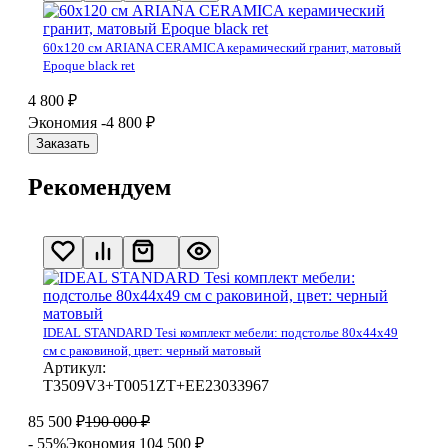
60х120 см ARIANA CERAMICA керамический гранит, матовый
Epoque black ret
4 800
₽
Экономия -4 800
₽
Заказать
Рекомендуем
IDEAL STANDARD Tesi комплект мебели: подстолье 80x44x49
см с раковиной, цвет: черный матовый
Артикул:
T3509V3+T0051ZT+EE23033967
85 500
₽
190 000
₽
- 55%
Экономия 104 500
₽