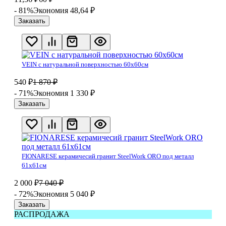
- 81%
Экономия 48,64
₽
Заказать
VEIN с натуральной поверхностью 60х60см
540
₽
1 870
₽
- 71%
Экономия 1 330
₽
Заказать
FIONARESE керамичесий гранит SteelWork ORO под металл
61х61см
2 000
₽
7 040
₽
- 72%
Экономия 5 040
₽
Заказать
РАСПРОДАЖА