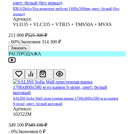
IDEA DolceVita комплект мебели 1400x500мм, цвет: белый (без
зеркал)
Артикул:
VLI135 + VLC335 + VTB15 + TMS50A + MVAS
211 000
₽
525 300
₽
- 60%
Экономия 314 300
₽
Заказать
РАСПРОДАЖА
SALINI Sofia Wall пристенная ванна 1700х800х580 м из камня
S-stone, цвет: белый матовый
Артикул:
102522М
349 100
₽
349 100
₽
- 0%
Экономия 0
₽