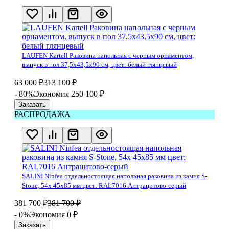
LAUFEN Kartell Раковина напольная с черным орнаментом,
выпуск в пол 37,5х43,5х90 см, цвет: белый глянцевый
63 000
₽
313 100
₽
- 80%
Экономия 250 100
₽
Заказать
РАСПРОДАЖА
SALINI Ninfea отдельностоящая напольная раковина из камня S-
Stone, 54x 45x85 мм цвет: RAL7016 Антрацитово-серый
381 700
₽
381 700
₽
- 0%
Экономия 0
₽
Заказать