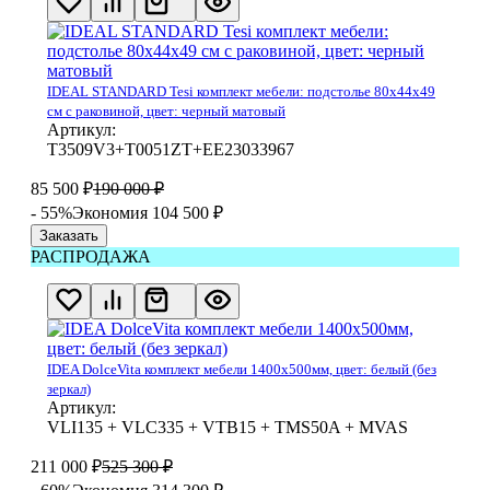
IDEAL STANDARD Tesi комплект мебели: подстолье 80x44x49
см с раковиной, цвет: черный матовый
Артикул:
T3509V3+T0051ZT+EE23033967
85 500
₽
190 000
₽
- 55%
Экономия 104 500
₽
Заказать
РАСПРОДАЖА
IDEA DolceVita комплект мебели 1400x500мм, цвет: белый (без
зеркал)
Артикул:
VLI135 + VLC335 + VTB15 + TMS50A + MVAS
211 000
₽
525 300
₽