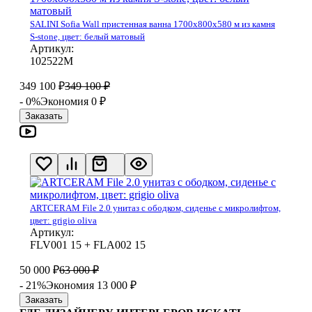
SALINI Sofia Wall пристенная ванна 1700х800х580 м из камня
S-stone, цвет: белый матовый
Артикул:
102522М
349 100
₽
349 100
₽
- 0%
Экономия 0
₽
Заказать
ARTCERAM File 2.0 унитаз с ободком, сиденье с микролифтом,
цвет: grigio oliva
Артикул:
FLV001 15 + FLA002 15
50 000
₽
63 000
₽
- 21%
Экономия 13 000
₽
Заказать