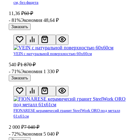
см, без фацета
11,36
₽
60
₽
- 81%
Экономия 48,64
₽
Заказать
VEIN с натуральной поверхностью 60х60см
540
₽
1 870
₽
- 71%
Экономия 1 330
₽
Заказать
FIONARESE керамичесий гранит SteelWork ORO под металл
61х61см
2 000
₽
7 040
₽
- 72%
Экономия 5 040
₽