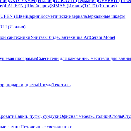
ния)
ARTCERAM (Италия)
DURAVIT (Германия)
GEBERIT (Швей
я)
LAUFEN (Швейцария)
SIMAS (Италия)
TOTO (Япония)
UFEN (Швейцария)
Косметические зеркала
Зеркальные шкафы
I (Италия)
ной сантехники
Унитазы-биде
Сантехника ArtCeram Monet
ушевая программа
Смесители для раковины
Смесители для ванн
ор, подарки, цветы
Посуда
Текстиль
Кровати
Лавки, пуфы, сундуки
Офисная мебель
Столики
Столы
Сту
ные лампы
Потолочные светильники