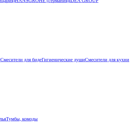
цария)
HANSGROHE (Германия)
IDEA GROUP
ы
Смесители для биде
Гигиенические души
Смесители для кухни
лья
Тумбы, комоды