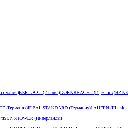
ермания)
BERTOCCI (Италия)
DORNBRACHT (Германия)
HANS
E (Германия)
IDEAL STANDARD (Германия)
LAUFEN (Швейца
я)
SUNSHOWER (Нидерланды)