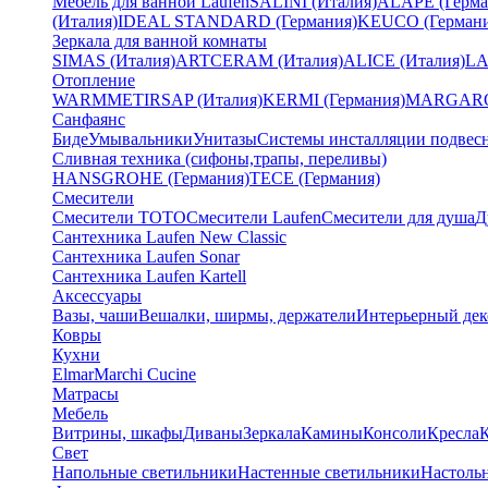
Мебель для ванной Laufen
SALINI (Италия)
ALAPE (Герма
(Италия)
IDEAL STANDARD (Германия)
KEUCO (Германи
Зеркала для ванной комнаты
SIMAS (Италия)
ARTCERAM (Италия)
ALICE (Италия)
LA
Отопление
WARMMET
IRSAP (Италия)
KERMI (Германия)
MARGAROL
Санфаянс
Биде
Умывальники
Унитазы
Системы инсталляции подвес
Сливная техника (сифоны,трапы, переливы)
HANSGROHE (Германия)
TECE (Германия)
Смесители
Смесители TOTO
Смесители Laufen
Смесители для душа
Д
Сантехника Laufen New Classic
Сантехника Laufen Sonar
Сантехника Laufen Kartell
Аксессуары
Вазы, чаши
Вешалки, ширмы, держатели
Интерьерный дек
Ковры
Кухни
Elmar
Marchi Cucine
Матрасы
Мебель
Витрины, шкафы
Диваны
Зеркала
Камины
Консоли
Кресла
Свет
Напольные светильники
Настенные светильники
Настоль