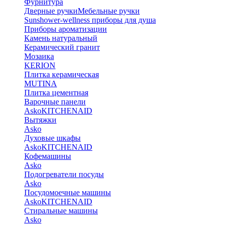
Фурнитура
Дверные ручки
Мебельные ручки
Sunshower-wellness приборы для душа
Приборы ароматизации
Камень натуральный
Керамический гранит
Мозаика
KERION
Плитка керамическая
MUTINA
Плитка цементная
Варочные панели
Asko
KITCHENAID
Вытяжки
Asko
Духовые шкафы
Asko
KITCHENAID
Кофемашины
Asko
Подогреватели посуды
Asko
Посудомоечные машины
Asko
KITCHENAID
Стиральные машины
Asko