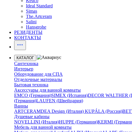
Keuco
Ideal Standard
Simas
The.Artceram
Salini
Hansgrohe
РЕЗИДЕНТЫ
КОНТАКТЫ
КАТАЛОГ
Сантехника
Интерьер
Оборудование для СПА
Отделочные материалы
Бытовая техника
Аксессуары для ванной комнаты
EMCO (Германия)
SIMEX (Испания)
DECOR WALTHER (Г
(Германия)
LAUFEN (Швейцария)
Ванны
ARTCERAM
DEA Design (Италия)
KUPÁLA (Россия)
BETT
Душевые кабины
NOVELLINI (Италия)
HUPPE (Германия)
KERMI (Германи
Мебель для ванной комнаты