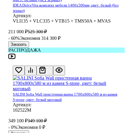
IDEA DolceVita комплект мебели 1400x500мм, цвет: белый (без
зеркал)
Артикул:
VLI135 + VLC335 + VTB15 + TMS50A + MVAS
211 000
₽
525 300
₽
- 60%
Экономия 314 300
₽
Заказать
РАСПРОДАЖА
SALINI Sofia Wall пристенная ванна 1700х800х580 м из камня
S-stone, цвет: белый матовый
Артикул:
102522М
349 100
₽
349 100
₽
- 0%
Экономия 0
₽