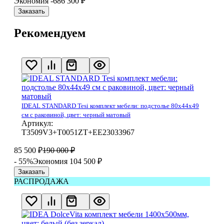
Экономия -686 300
₽
Заказать
Рекомендуем
IDEAL STANDARD Tesi комплект мебели: подстолье 80x44x49
см с раковиной, цвет: черный матовый
Артикул:
T3509V3+T0051ZT+EE23033967
85 500
₽
190 000
₽
- 55%
Экономия 104 500
₽
Заказать
РАСПРОДАЖА