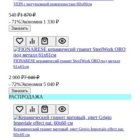
VEIN с натуральной поверхностью 60х60см
540
₽
1 870
₽
- 71%
Экономия 1 330
₽
Заказать
FIONARESE керамичесий гранит SteelWork ORO под металл
61х61см
2 000
₽
7 040
₽
- 72%
Экономия 5 040
₽
Заказать
РАСПРОДАЖА
Керамический гранит матовый, цвет Grigio Imperiale effect nat.
60х60 см