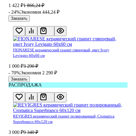
1 422
₽
1 866,24
₽
- 24%
Экономия 444,24
₽
Заказать
FIONARESE керамический гранит глянцевый, цвет Ivory
Levigato 60х60 см
1 000
₽
3 290
₽
- 70%
Экономия 2 290
₽
Заказать
РАСПРОДАЖА
REVIGRES керамический гранит полированный, Cromatica
Superbranco 60х120 см
3 000
₽
9 340
₽