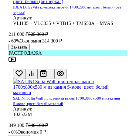
IDEA DolceVita комплект мебели 1400x500мм, цвет: белый (без
зеркал)
Артикул:
VLI135 + VLC335 + VTB15 + TMS50A + MVAS
211 000
₽
525 300
₽
- 60%
Экономия 314 300
₽
Заказать
РАСПРОДАЖА
SALINI Sofia Wall пристенная ванна 1700х800х580 м из камня
S-stone, цвет: белый матовый
Артикул:
102522М
349 100
₽
349 100
₽
- 0%
Экономия 0
₽