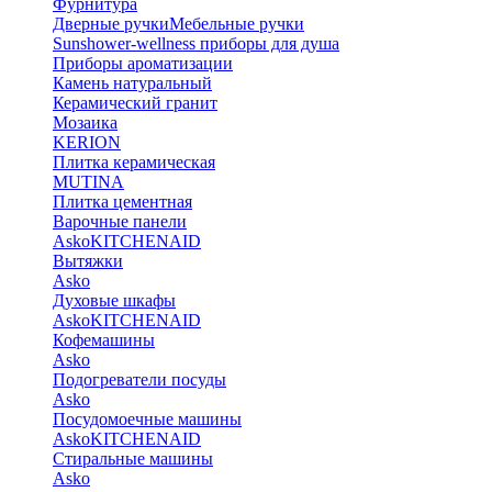
Фурнитура
Дверные ручки
Мебельные ручки
Sunshower-wellness приборы для душа
Приборы ароматизации
Камень натуральный
Керамический гранит
Мозаика
KERION
Плитка керамическая
MUTINA
Плитка цементная
Варочные панели
Asko
KITCHENAID
Вытяжки
Asko
Духовые шкафы
Asko
KITCHENAID
Кофемашины
Asko
Подогреватели посуды
Asko
Посудомоечные машины
Asko
KITCHENAID
Стиральные машины
Asko