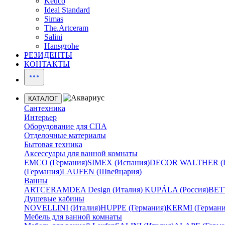
Keuco
Ideal Standard
Simas
The.Artceram
Salini
Hansgrohe
РЕЗИДЕНТЫ
КОНТАКТЫ
КАТАЛОГ
Сантехника
Интерьер
Оборудование для СПА
Отделочные материалы
Бытовая техника
Аксессуары для ванной комнаты
EMCO (Германия)
SIMEX (Испания)
DECOR WALTHER (Г
(Германия)
LAUFEN (Швейцария)
Ванны
ARTCERAM
DEA Design (Италия)
KUPÁLA (Россия)
BETT
Душевые кабины
NOVELLINI (Италия)
HUPPE (Германия)
KERMI (Германи
Мебель для ванной комнаты