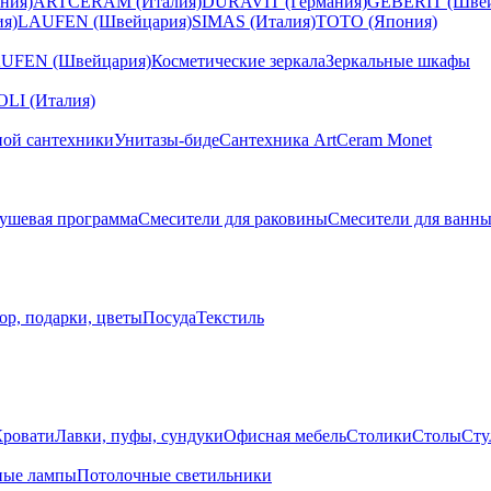
ния)
ARTCERAM (Италия)
DURAVIT (Германия)
GEBERIT (Швей
я)
LAUFEN (Швейцария)
SIMAS (Италия)
TOTO (Япония)
UFEN (Швейцария)
Косметические зеркала
Зеркальные шкафы
I (Италия)
ной сантехники
Унитазы-биде
Сантехника ArtCeram Monet
ушевая программа
Смесители для раковины
Смесители для ванн
ор, подарки, цветы
Посуда
Текстиль
Кровати
Лавки, пуфы, сундуки
Офисная мебель
Столики
Столы
Сту
ные лампы
Потолочные светильники