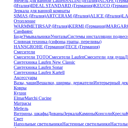
Мебель для ванной Laufen
SALINI (Италия)
ALAPE (Герма
(Италия)
IDEAL STANDARD (Германия)
KEUCO (Германи
Зеркала для ванной комнаты
SIMAS (Италия)
ARTCERAM (Италия)
ALICE (Италия)
LA
Отопление
WARMMET
IRSAP (Италия)
KERMI (Германия)
MARGAROL
Санфаянс
Биде
Умывальники
Унитазы
Системы инсталляции подвес
Сливная техника (сифоны,трапы, переливы)
HANSGROHE (Германия)
TECE (Германия)
Смесители
Смесители TOTO
Смесители Laufen
Смесители для душа
Д
Сантехника Laufen New Classic
Сантехника Laufen Sonar
Сантехника Laufen Kartell
Аксессуары
Вазы, чаши
Вешалки, ширмы, держатели
Интерьерный дек
Ковры
Кухни
Elmar
Marchi Cucine
Матрасы
Мебель
Витрины, шкафы
Диваны
Зеркала
Камины
Консоли
Кресла
Свет
Напольные светильники
Настенные светильники
Настоль