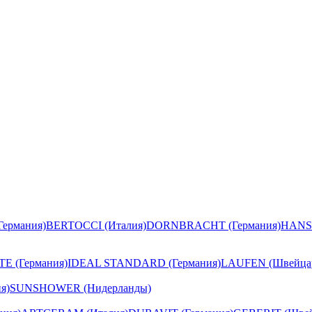
ермания)
BERTOCCI (Италия)
DORNBRACHT (Германия)
HANS
E (Германия)
IDEAL STANDARD (Германия)
LAUFEN (Швейца
я)
SUNSHOWER (Нидерланды)