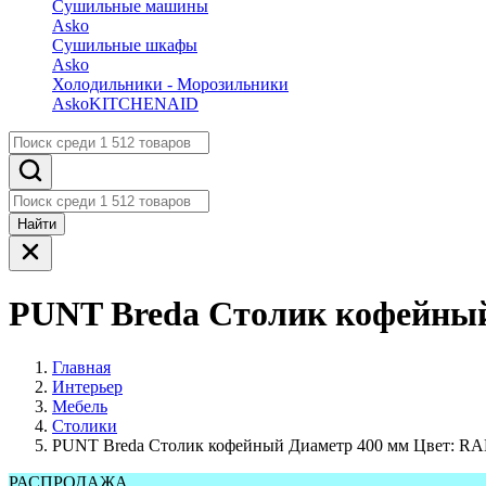
Сушильные машины
Asko
Сушильные шкафы
Asko
Холодильники - Морозильники
Asko
KITCHENAID
Найти
PUNT Breda Столик кофейный
Главная
Интерьер
Мебель
Столики
PUNT Breda Столик кофейный Диаметр 400 мм Цвет: RA
РАСПРОДАЖА