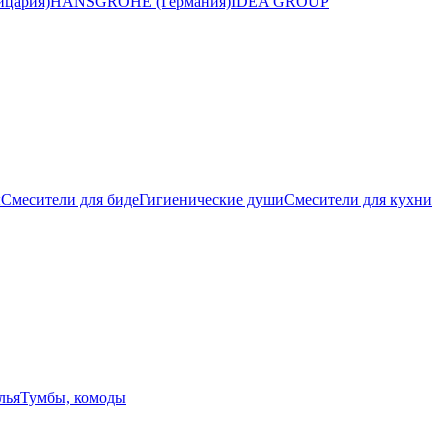
цария)
HANSGROHE (Германия)
IDEA GROUP
ы
Смесители для биде
Гигиенические души
Смесители для кухни
лья
Тумбы, комоды